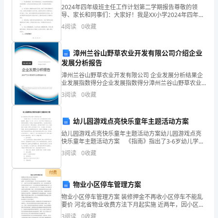
是
2024年四年级班主任工作计划第二学期报告尊敬的领
导、家长和同事们：大家好！我是XX小学2024年四年级
基
班主任XX。非常荣幸能够向大家汇报我在第二学期的工
4
阅读
0
收藏
作计划和工作成果。一、工作计划回顾回顾本学期的
本
漳州兰谷山野草农业开发有限公司介绍企业
公
发展分析报告
共
漳州兰谷山野草农业开发有限公司 企业发展分析结果企
业发展指数得分企业发展指数得分漳州兰谷山野草农业
卫
开发有限公司综合得分说明：企业发展指数根据企业规
3
阅读
0
收藏
模、企业创新、企业风险、企业活力四个维度对企业发
展情
生
幼儿园游戏点亮快乐童年主题活动方案
服
幼儿园游戏点亮快乐童年主题活动方案幼儿园游戏点亮
务
快乐童年主题活动方案 《指南》指出了3-6岁幼儿学习
与发展的基本方向和一般规律，描述了3-4岁、4-5岁、
3
阅读
0
收藏
5-6岁每个年龄段幼儿发展的典型表现，并提
逐
付费
步
卫生服务水平不断提升。
物业小区停车管理方案
均
物业小区停车管理方案 装修押金不再收小区停车不能乱
要价 河北省物业收费方法下月起实施 近两年，因小区停
等
车费过高，不少业主被-迫将家用汽车“流浪街头”，还有
3
阅读
0
收藏