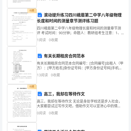
不少小区因停车问题矛盾升级。近日，河北省物价局
项目计划篇2
化
付费
滚动提升练习四川峨眉第二中学八年级物理
工
长度和时间的测量章节测评练习题
一、项目介绍
作
四川峨眉第二中学八年级物理长度和时间的测量章节测
评 考试时间：90分钟；命题人：教研组考生注意：1、
巩
项目名称：
本卷分第I卷（选择题）和第Ⅱ卷（非选择题）两部分，满
1
阅读
0
收藏
分100分，考试时间90分钟2、答卷前，考生务必
固
有关长期租房合同范本
实
有关长期租房合同范本合同编号：[合同编号]出租人（甲
施
方）：[甲方姓名]身份证号码：[甲方身份证号码]手机号
码：[甲方手机号码]承租人（乙方）：[乙方姓名]身份证
13
阅读
0
收藏
关
号码：[乙方身份证号码]手机号码：[乙方
键
付费
高三，我却在等待作文
一
高三，我却在等待作文 无论是身处学校还是步入社会，
大家都尝试过写作文吧，借助作文可以宣泄心中的情
年，
感，调节自己的心情。那么你有了解过作文吗？下面是
0
阅读
0
收藏
小编帮大家整理的高三，我却在等待作文，欢迎阅读，
我
希
们