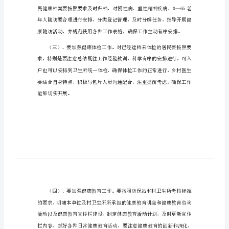
项
项目计划篇1
目
计
划
[实
用]
项
目
计
作。
划
篇
1
（一）