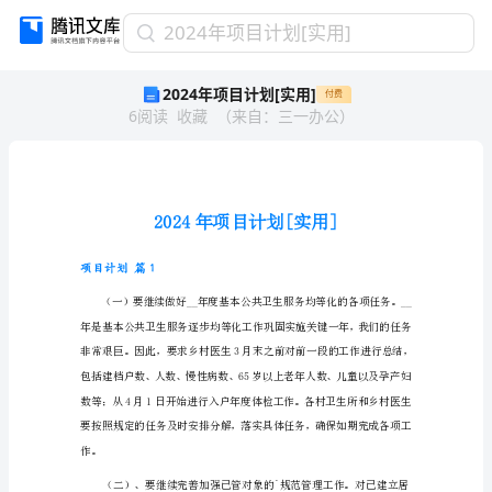
2024
2024年项目计划[实用]
年
2024年项目计划[实用]
付费
项
6
阅读
收藏
（
来自
：
三一办公
）
目
计
划
[实
用]
2024
年