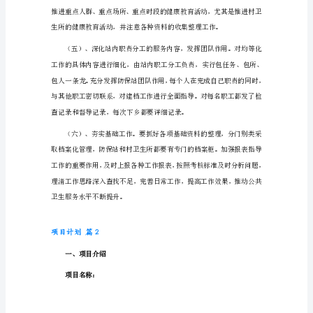
要
继
续
做
好
__
年
度
能够切实开展。
基
本
公
共
卫