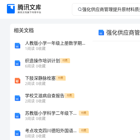
强
化
相关文档
强化供应商管
供
人教版小学一年级上册数学期末测试卷附答案（实用）
应
1
阅读
0
收藏
织造操作培训计划
商
付费
6
阅读
0
收藏
管
下肢深静脉栓塞
付费
2
阅读
0
收藏
理
学校艾滋病自查报告
付费
2
阅读
0
收藏
提
苏教版小学科学二年级下册期末测试卷及答案（各地真题）
付费
升
3
阅读
0
收藏
考点攻克四川德阳外国语学校八年级物理长度和时间的测量单元测试练习题（详解）
付费
原
0
阅读
0
收藏