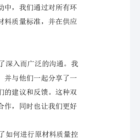
在质量标杆活动中，我们与供应商进行了深入而广泛的沟通。我
们向供应商传达了我们对质量的要求和标准，并与他们一起分享了一
些质量管理的经验。同时，我们也倾听了他们的建议和反馈。这种双
向的沟通促进了我们与供应商之间的互信和合作，同时也让我们更好
在与供应商的沟通中，我们还重点介绍了如何进行原材料质量控
制的方法。我们强调了生产过程中的每个环节都要进行控制和管理，
并给出了一些具体的方法和举措。例如，我们要求供应商开展自我检
测，同时还进行了定期现场检查和抽样检测。我们还协助供应商改善