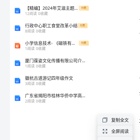
材
【精编】2024年艾滋主题口号
付费
12
阅读
0
收藏
料
行政中心职工食堂改革小结
付费
8
阅读
0
收藏
质
小学信息技术- 《磁铁有磁性》精ppt课件
付费
1
阅读
0
收藏
量
厦门葆姿文化传播有限公司介绍企业发展分析报告
——
1
阅读
0
收藏
徽杭古道游记四年级作文
质
3
阅读
0
收藏
量
广东省揭阳市桂林华侨中学高三地理测试题含解析
2
阅读
0
收藏
标
复制全文
杆
全屏阅读
活