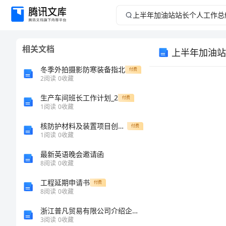
上
半
相关文档
上半年加油站
年
冬季外拍摄影防寒装备指北
付费
加
2
阅读
0
收藏
生产车间班长工作计划_2
油
付费
1
阅读
0
收藏
站
核防护材料及装置项目创业计划书
付费
1
阅读
0
收藏
站
最新英语晚会邀请函
8
阅读
0
收藏
长
工程延期申请书
付费
个
8
阅读
0
收藏
浙江普凡贸易有限公司介绍企业发展分析报告
人
3
阅读
0
收藏