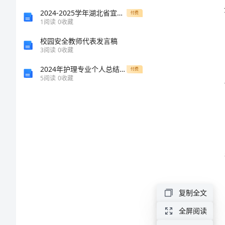
工
2024-2025学年湖北省宜昌市高一生物上册期末统考模拟试题含解析
付费
1
阅读
0
收藏
作
校园安全教师代表发言稿
3
阅读
0
收藏
总
2024年护理专业个人总结范文
付费
5
阅读
0
收藏
结
范
文
上
半
年
复制全文
加
全屏阅读
油