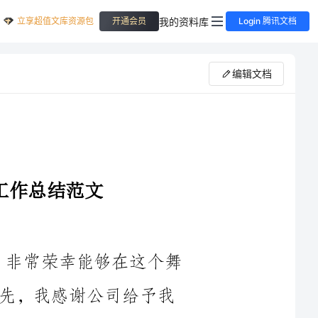
立享超值文库资源包
我的资料库
开通会员
Login 腾讯文档
编辑文档
大家好！我是某加油站的站长XXX，非常荣幸能够在这个舞
台上向大家汇报我上半年的工作总结。首先，我感谢公司给予我
这个岗位的信任和支持，让我有机会锻炼和成长。在过去的半年
中，我积极努力，克服了许多困难和挑战，取得了一定的成绩，