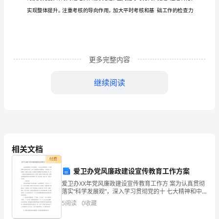
织
建
赛
学
交流等
引
党
部
刻领会十
大的精神实
、
习
活动，
导
员干
深
八
质，切
设，
永
更多完整内容
把十
大精神
实
全
发
的各
方
各
穿
党的
葆
八
落
到
局
展
个
面，将
项要求贯
于
继续阅读
党
员
全过
真
做
新
指引
想行
新实践推
党建发
程，
正
到用
要求
思
动，用
动
干
部
相关文档
新
效
务党的执政能力建
成
服
的
付费
先
爱卫办党风廉政建设宣传教育工作方案
爱卫办XX年党风廉政建设宣传教育工作方 案为认真贯彻
进
2
.
实
党
队
想政治建
持
党的创新
论武装
脑
切
加强
员
伍思
设。坚
用
理
头
落实“科学发展观”，深入学习贯彻党的十 七大精神和中
纪委全会及省、市关于反腐倡廉工作的要求， 与时俱
5
阅读
0
收藏
性、
进，开拓创新，从源头上抓起，认真做好党风廉政建