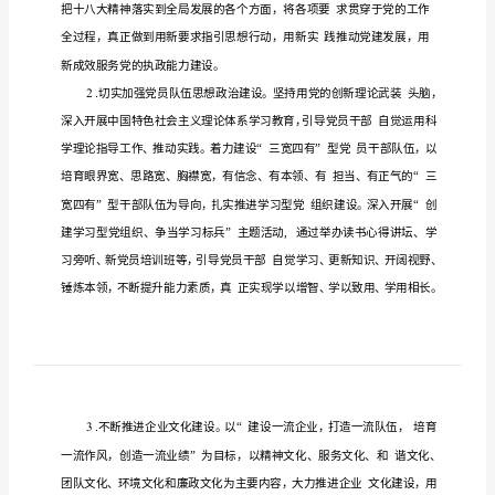
作
要
点
（整
理
版）
建
管
局
学
型党组
建
永
党
部的
性
一、加强
习
织
设，
葆
员干
先进
、
党
建