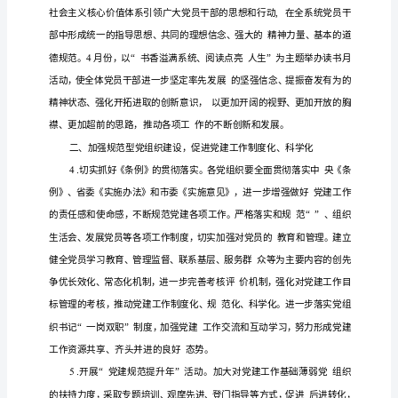
1
.
学
宣
党的十
大精神
学
十
大精神
深入
习
传贯彻
八
。
习贯彻
八
，是
工
作
前
今
时
首
政治任务
各党组
高度的政治责任感
和
后一个
期
要
。
织要以
，
要
点
一、
真组
掀
学
十
大精神的热潮
织、广泛动员，进一步
起
习贯彻
八
,
加
强
建
线的新概括
党建
的新定位
党建自身的新
党建
主
、
目标
、
要求和
工作
学
习
新部
把十
大精神纳
党委（党组）中
组学
党
型
署。要
八
入
心
习、
员干
党
组
党
教育内容
过举办专
辅
文比赛
知
竞赛
训、
课
，通
题
导、征
、
识
、