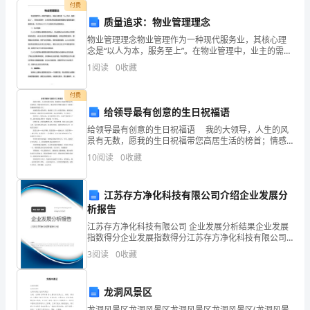
纯
付费
中
色社会
论
学
教育
引
党
部自
深入开展
国特
主义理
体系
习
，
导
员干
觉运用
质量追求：物业管理理念
洁
物业管理理念物业管理作为一种现代服务业，其核心理
念是“以人为本，服务至上”。在物业管理中，业主的需求
性.
和满意度是衡量物业管理质量的重要标准。本文将从以
1
阅读
0
收藏
学
论指
推
实践
着力建
宽
有
型党
部队
下几个方面探讨物业管理理念。一、以人为本以人为本
理
导工作、
动
。
设“三
四
”
员干
深
是物
付费
入
给领导最有创意的生日祝福语
学
培育
宽
路宽
胸襟宽
有
念
有本领
有
当
有
气的
给领导最有创意的生日祝福语 我的大领导，人生的风
眼界
、思
、
，
信
、
、
担
、
正
景有无数，愿我的生日祝福带您高居生活的榜首；情感
习
的历程长而久，愿您的快乐领跑在最前头！愿我们的祝
10
阅读
0
收藏
福相伴您的左右。 感谢您我亲爱的领导，感谢您在工
宣
宽
有
型
部队
向
扎实推
学
型党组
建
四
”
干
伍为导
，
进
习
织
设。深入开展“
江苏存方净化科技有限公司介绍企业发展分
传
析报告
贯
江苏存方净化科技有限公司 企业发展分析结果企业发展
指数得分企业发展指数得分江苏存方净化科技有限公司
建学
型党组
争当学
兵
过举办读
讲坛
习
织、
习标
”主题活动,通
书心得
、
彻
综合得分说明：企业发展指数根据企业规模、企业创
3
阅读
0
收藏
新、企业风险、企业活力四个维度对企业发展情况进行
党
评价。
龙洞风景区
的
旁
新党
培
等
引
党
部自
学
新知
阔视
习
听、
员
训班
，
导
员干
觉
习、更
识、开
龙洞风景区龙洞风景区龙洞风景区龙洞风景区(龙洞风景