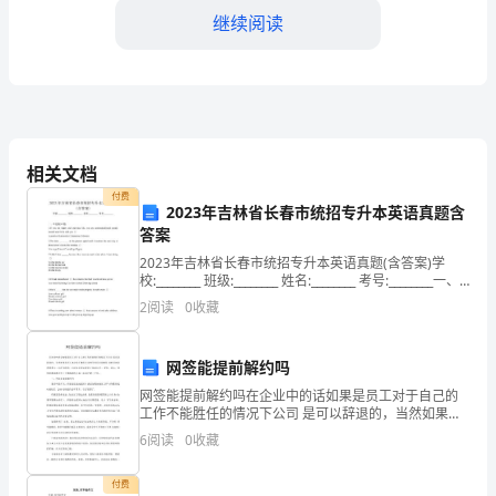
好！
继续阅读
我
是
一
名
相关文档
持和创造力等品质。
初
付费
2023年吉林省长春市统招专升本英语真题含
中
答案
2023年吉林省长春市统招专升本英语真题(含答案)学
生，
校:________ 班级:________ 姓名:________ 考号:________一、
单选题(10题)1.If you are happ
2
阅读
0
收藏
非
常
网签能提前解约吗
荣
网签能提前解约吗在企业中的话如果是员工对于自己的
工作不能胜任的情况下公司 是可以辞退的，当然如果是
幸
员工本身没有触犯公司的任何雷区就被辞 退的话也是需
6
阅读
0
收藏
要进行一定的补偿的，包括身患重病的员工辞退也是一
能
样
付费