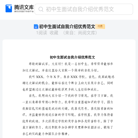
初
初中生面试自我介绍优秀范文
中
初中生面试自我介绍优秀范文
付费
生
1
阅读
收藏
（
来自
：
尚阅文库
）
面
试
自
我
介
绍
优