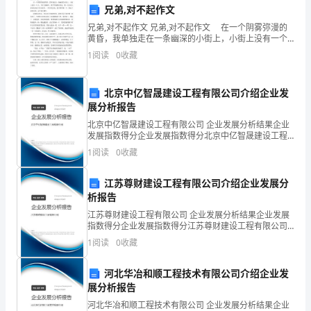
够
兄弟,对不起作文
兄弟,对不起作文 兄弟,对不起作文 在一个阴雾弥漫的
参
黄昏，我单独走在一条幽深的小街上，小街上没有一个
人，只有几辆破车，孤零零地横在旁边，像一头头病入
加
1
阅读
0
收藏
膏肓的老水牛伏在那里。一阵冷风吹来，我不禁哆嗦一
这
北京中亿智晟建设工程有限公司介绍企业发
次
展分析报告
北京中亿智晟建设工程有限公司 企业发展分析结果企业
面
发展指数得分企业发展指数得分北京中亿智晟建设工程
有限公司综合得分说明：企业发展指数根据企业规模、
试，
1
阅读
0
收藏
企业创新、企业风险、企业活力四个维度对企业发展情
况进
并
江苏尊财建设工程有限公司介绍企业发展分
析报告
在
江苏尊财建设工程有限公司 企业发展分析结果企业发展
这
指数得分企业发展指数得分江苏尊财建设工程有限公司
综合得分说明：企业发展指数根据企业规模、企业创
1
阅读
0
收藏
里
新、企业风险、企业活力四个维度对企业发展情况进行
评价。
给
河北华冶和顺工程技术有限公司介绍企业发
展分析报告
大
河北华冶和顺工程技术有限公司 企业发展分析结果企业