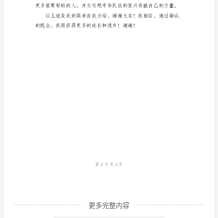
绍
优
秀
范
文
尊
敬
的
面
试
官，
大
家
更多完整内容