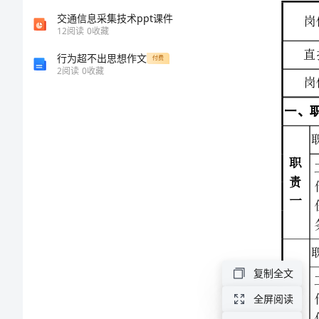
销
交通信息采集技术ppt课件
一、职责与工作
12
阅读
0
收藏
职
行为超不出思想作文
职
位
付费
工
2
阅读
0
收藏
责
作
说
一
任
务
明
书
职
工
岗
责
作
二
任
位
务
名
称
职
工
报
责
作
复制全文
三
任
销
务
全屏阅读
所