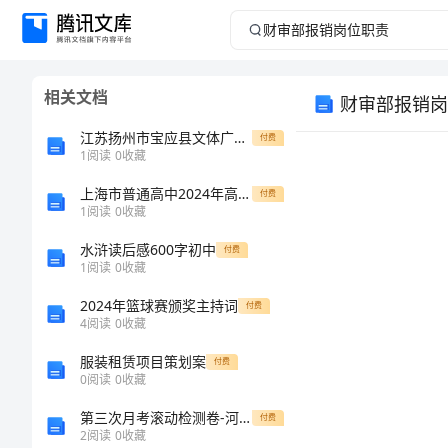
财
审
相关文档
财审部报销岗
部
江苏扬州市宝应县文体广电和旅游局所属事业单位公开招聘17名工作人员模拟卷共200题第2版
付费
报
1
阅读
0
收藏
上海市普通高中2024年高一数学上学期第三次月考测试模拟卷内附答案
销
付费
1
阅读
0
收藏
岗
水浒读后感600字初中
付费
1
阅读
0
收藏
位
2024年篮球赛颁奖主持词
付费
4
阅读
0
收藏
职
服装租赁项目策划案
付费
岗位名称
责
0
阅读
0
收藏
直接上级
第三次月考滚动检测卷-河南周口淮阳第一高级中学北师大版物理九年级第十一章简单电路专题练习试题（含答案及解析）
付费
报
2
阅读
0
收藏
岗位定员