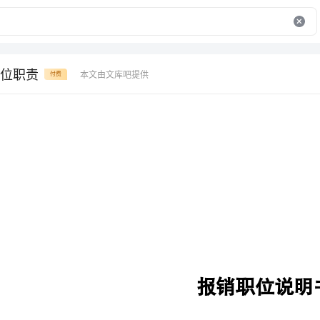
位职责
本文由文库吧提供
付费
报销职位说明书
报销
财审部
所在部门
财务处长
直接下级
无
1
人
所辖人员
无