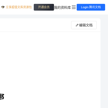
立享超值文库资源包
我的资料库
开通会员
Login 腾讯文档
编辑文档