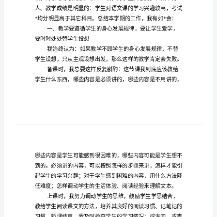
教
学
总
结
家参考。
3
七年级语文下学期教学总结
篇
8
（完
整）
2023
年