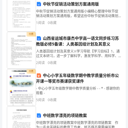
中秋节促销活动策划方案通用版
总
中秋节促销活动策划方案通用版小编精心整理中秋节促
结
*
销活动策划方案通用版，希望这份中秋节促销活动策划
方案通用版优秀5篇能够帮助大家，给予大家在写作上的
1
阅读
0
收藏
1
思路。更多中秋节促销活动策划方案通用版资料，在搜
索框搜
这
付费
山西省运城市康杰中学高一语文同步练习苏
教版必修5备课：人类基因组计划及其意义
学
*
人类基因组计划及其意义※学习导航【学习目标】1、通
期
过文本研习，进一步了解科学，激发学科学、用科学、
的兴趣和热情。2、能独立阅读，认真思考、收集、分
2
阅读
0
收藏
我
析、筛选和提取相关信息。3、进一步认识说明文的文体
特征
付费
继
中心小学五年级数学期中教学质量分析市公
开课一等奖市赛课获奖课件
续
- 中心小学五年级数学期中教学质量分析 - - * - 感谢你的
观看 -
担
5
阅读
0
收藏
任
七
中班数学漂亮的项链教案
中班数学漂亮的项链教案中班数学漂亮的项链教案 作
（8）
为一名辛苦耕耘的教育工作者，就不得不需要编写教