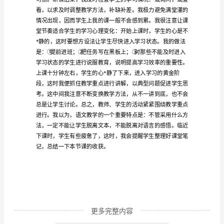
七
年
级
要时时处处替学生设想
语
文
下
学
期
教
学
总
结
更多完整内容
3