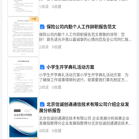
记，总结一下本节课的收获。
案，教案是教学活动的依据，有着重要的地位。那要怎
1
阅读
0
收藏
班
么写好教案呢？下面是小编为大家收集的中班数学漂亮
的项
的
付费
保险公司内勤个人工作辞职报告范文
语
保险公司内勤个人工作辞职报告范文尊敬的领导：您
文
好！首先请允许我以最诚挚的心情向您及全公司同仁致
以最衷心的问候和感谢。我是您公司XX保险公司的内勤
2
阅读
0
收藏
个人，自从加入公司以来，得到了大家的关心和帮助，
教
不仅在工
学
小学生开学典礼活动方案
工
小学生开学典礼活动方案小学生开学典礼活动方案 为
了确保工作或事情顺利进行，就需要我们事先制定方
作。
案，方案具有可操作性和可行性的特点。那么优秀的方
2
阅读
0
收藏
案是什么样的呢？下面是小编整理的小学生开学典礼活
一
动方
北京信诚创通通信技术有限公司介绍企业发
学
展分析报告
期
北京信诚创通通信技术有限公司 企业发展分析结果企业
发展指数得分企业发展指数得分北京信诚创通通信技术
来，
有限公司综合得分说明：企业发展指数根据企业规模、
4
阅读
0
收藏
企业创新、企业风险、企业活力四个维度对企业发展情
况进