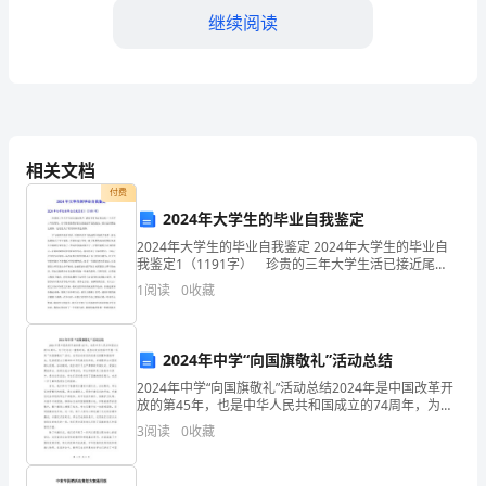
篇
继续阅读
（完
整）
七
年
相关文档
付费
级
2024年大学生的毕业自我鉴定
语
2024年大学生的毕业自我鉴定 2024年大学生的毕业自
我鉴定1（1191字） 珍贵的三年大学生活已接近尾
文
声，感觉非常有必要总结一下大学三年的得失，从中继
1
阅读
0
收藏
承做得好的方面改进不足的地方，使自己回顾走过
下
学
2024年中学“向国旗敬礼”活动总结
2024年中学“向国旗敬礼”活动总结2024年是中国改革开
期
放的第45年，也是中华人民共和国成立的74周年，为了
纪念这一重要时刻，我校决定在校园中开展一系列“向国
教
3
阅读
0
收藏
旗敬礼”活动。这项活动的目的是通过提醒和
学