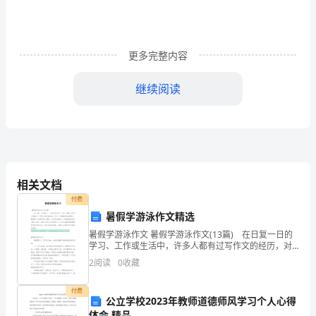
研
问
更多完整内容
卷
继续阅读
文
档
第一章文档控制
..........................................................................
作
1.1变更记录
............................................................................
者：
1.2审阅者
相关文档
............................................................................
某
付费
1.3传阅者
............................................................................
科
暑假学游泳作文精选
暑假学游泳作文 暑假学游泳作文(13篇) 在日复一日的
技
第二章组织结构
学习、工作或生活中，许多人都有过写作文的经历，对
..........................................................................
作文都不陌生吧，作文一定要做到主题集中，围绕同一
2
阅读
0
收藏
公
主题作深入阐述，切忌东拉西扯，主题涣散甚至无主
2.1采购部门
............................................................................
司
付费
公立学校2023年教师道德师风学习个人心得
体会 精品
第三章物品管理