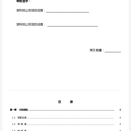
卷
赵
士
文档作者：某科技公司咨询顾问：赵士军
创建日期：20XX-12-28
军
更新日期：
精
/
控制编码：Connell-OriginalC-005
当前版本：V4.0
品
提交人：
C-
审批签字：
005-
某
审批签字：
科
技
某科技公司项目经理：