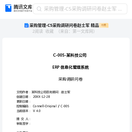
采
采购管理-C5采购调研问卷赵士军 精品
购
采购管理-C5采购调研问卷赵士军 精品
付费
管
2
阅读
收藏
（
来自
：
第一文库网
）
理-
C5
采
购
调
C-005-
研
ERP
问