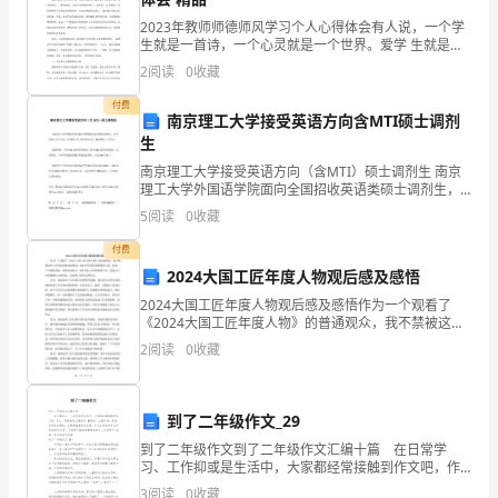
咨
..........................................................................
2023年教师师德师风学习个人心得体会有人说，一个学
询
生就是一首诗，一个心灵就是一个世界。爱学 生就是要
3.1采购件管理
.........................................................................
对每一个学生发自内心的真爱，爱得深，爱得严。感动
2
阅读
0
收藏
顾
着 他们的感动，痛苦着他们的痛苦，收获着他们的收获
付费
第四章供应商管理
问：
......................................................................
南京理工大学接受英语方向含MTI硕士调剂
生
赵
4.1供应商考核
.........................................................................
南京理工大学接受英语方向（含MTI）硕士调剂生 南京
士
理工大学外国语学院面向全国招收英语类硕士调剂生，
含英语语言文学方向、外国语言学及应用语言学、翻译
4.2供应商信息
.........................................................................
5
阅读
0
收藏
硕士三个方向。 接受条件：本科985或外语类院校，报
军
付费
第五章采购流程
创
..........................................................................
2024大国工匠年度人物观后感及感悟
2024大国工匠年度人物观后感及感悟作为一个观看了
建
5.1请购管理
《2024大国工匠年度人物》的普通观众，我不禁被这些
............................................................................
工匠们的故事深深感动。他们不仅是技艺精湛的大师，
日
2
阅读
0
收藏
更是一个个默默奉献、执着追求的人。他们用自己的智
5.2询价管理
............................................................................
慧
期：
5.3报价管理
............................................................................
到了二年级作文_29
20XX-
到了二年级作文到了二年级作文汇编十篇 在日常学
12-
5.4订单管理
............................................................................
习、工作抑或是生活中，大家都经常接触到作文吧，作
文一定要做到主题集中，围绕同一主题作深入阐述，切
3
阅读
0
收藏