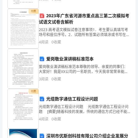
28
忌东拉西扯，主题涣散甚至无主题。为了让您在写作文
5.5采购政策及采购计划
.........................................................
时更加
更
付费
2023年广东省河源市重点高三第二次模拟考
新
试语文试卷含解析
2023 高考语文模拟试卷注意事项1．考生要认真填写考
日
场号和座位序号。2．试题所有答案必须填涂或书写在答
题卡上，在试卷上作答无效。第一部分必须用 2B 铅笔作
期：
4
阅读
0
收藏
答；第二部分必须用黑色字迹的签字笔作答。3
控
爱岗敬业演讲稿标准范本
制
爱岗敬业演讲稿标准范本尊敬的领导、亲爱的同事们：
大家好！我是XX公司的一名职员，今天我非常荣幸能站
编
在这里向各位分享我对于爱岗敬业的理解和体验。爱岗
3
阅读
0
收藏
敬业，是一种对工作充满热忱的态度和一种积极负责的
码：
工作态
付费
Connell-
光缆数字通信工程设计问题
Original
光缆数字通信工程设计问题 光缆数字通信工程设计问
题 [摘要]随着科技的发展，传统的通信方式已经不能
/
完全满足人们的需求，研究光缆数字通信有十分重要的
4
阅读
0
收藏
现实意义。 本文针对现在
C-
深圳市优斯创科技有限公司介绍企业发展分