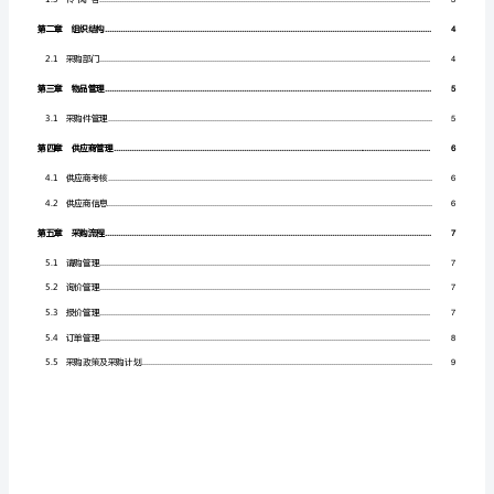
公
司
某科技公司项目经理：
ERP
信
息
化
管
理
系
统
采
购
调