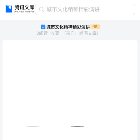
城
城市文化精神精彩演讲
市
城市文化精神精彩演讲
付费
文
3
阅读
收藏
（
来自
：
尚阅文库
）
化
精
神
精
彩
演
讲