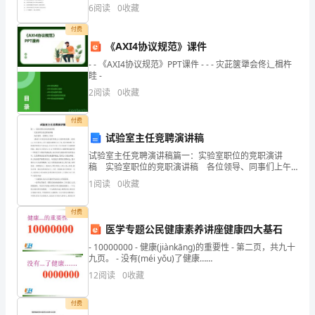
选择题必须用 2B 铅笔填涂；非选择题的答案必须用黑色
抱，
6
阅读
0
收藏
字迹的钢笔或答字笔写在“答题纸”相应位
一、城市精神——精神
地
付费
《AXI4协议规范》课件
理
- - 《AXI4协议规范》PPT课件 - - - 灾茈箧犟会佟辶楫杵
眭 -
位
2
阅读
0
收藏
置
付费
得
试验室主任竞聘演讲稿
天
试验室主任竞聘演讲稿篇一：实验室职位的竞职演讲
稿 实验室职位的竞职演讲稿 各位领导、同事们上午
独
好: 感谢公司领导给我这样的机会让我参加竞聘。我叫
1
阅读
0
收藏
xxx,XX年来到xx市交通基本检测公司工作
厚。
付费
二、城市精神——城市文化
南
医学专题公民健康素养讲座健康四大基石
- 10000000 - 健康(jiànkāng)的重要性 - 第二页，共九十
为
九页。 - 没有(méi yǒu)了健康……
百
12
阅读
0
收藏
粤
付费