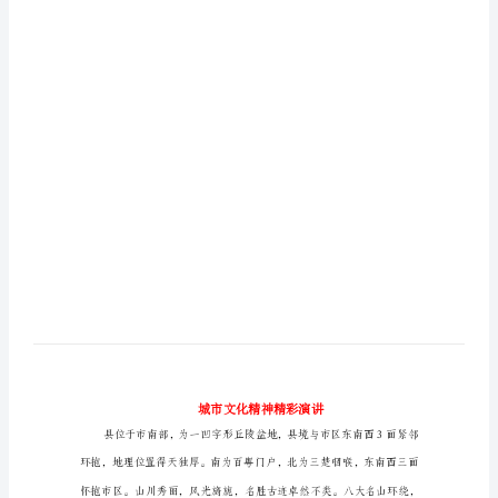
城
市
文
化
精
神
精
彩
演
讲
县
位