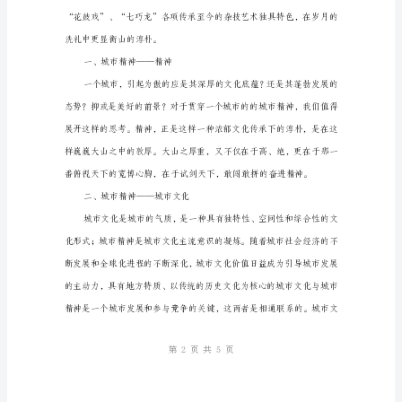
于
市
南
部，
为
一
凹
字
形
丘
陵
盆
地，