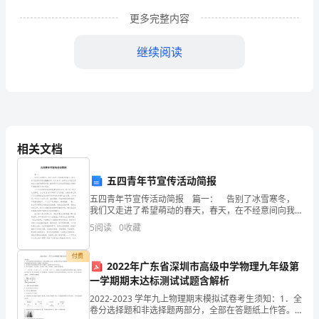
县
更多完整内容
境
继续阅读
与
市
区
东
相关文档
南
西
五四青年节宣传活动简报
3
五四青年节宣传活动简报 篇一： 告别了冰雪寒冬，
我们又走进了希望萌动的春天，春天，在不经意间向我
们翩翩走来。4月20日，沈阳分公司团支部相应大连区域
面
5
阅读
0
收藏
团委号召，组织青年员工到沈阳棋盘山风景区开展踏
紧
付费
2022年广东省深圳市高级中学物理九年级第
邻
一学期期末达标测试试题含解析
环
2022-2023 学年九上物理期末模拟试卷考生须知：1．全
洗礼中更显衡山的淳朴。
卷分选择题和非选择题两部分，全部在答题纸上作答。