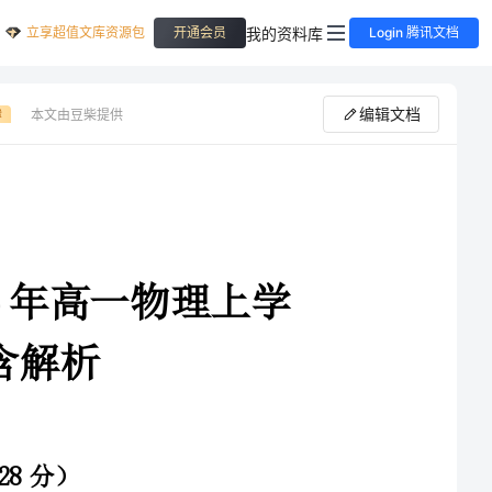
立享超值文库资源包
我的资料库
开通会员
Login 腾讯文档
编辑文档
本文由豆柴提供
费
山西省长治市沁县中学2024年高一物理上学
1、在研究物理问题时，如果物体的大小和形状可以忽略不计，我们可以把物体简
化成一个具有质量没有大小的点——质点．物理学中类似这种将实际物体抽象为质