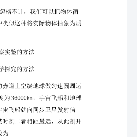
2、假设有一载人宇宙飞船在距地面高度为4200km的赤道上空绕地球做匀速圆周运
动，地球半径约为6400km，地球同步卫星距地面高度为36000km，宇宙飞船和地球
同步卫星绕地球同向运动，每当二者相距最近时，宇宙飞船就向同步卫星发射信
号，然后再由同步卫星将信号发送到地面接收站，某时刻二者相距最远，从此刻开
理学发展的过程中，某位科学家开创了以实验检验猜想和假设的科学方