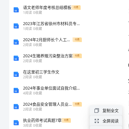
2024
语文老师年度考核总结模板
付费
1
阅读
0
收藏
年
2023年江苏省徐州市材料员专业管理实务考试题库精品【全优】
1
阅读
0
收藏
高
2024年2月厨师长个人工作总结
付费
2
阅读
0
收藏
一
2024生猪养殖污染整治方案
付费
物
2
阅读
0
收藏
在这里初三学生作文
理
2
阅读
0
收藏
上
2024年事业单位面试自我介绍模板（精选篇）
4
阅读
0
收藏
学
2024食品安全管理人员业务水平检验试题
付费
2
阅读
0
收藏
复制全文
期
执业药师考试真题7章
全屏阅读
付费
期
3
阅读
0
收藏