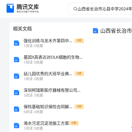
山
西
相关文档
山西省长治市
省
强化训练乌龙木齐第四中学数学七年级上册第四单元几何图形初步专题攻克试题（含详细解析）
付费
长
1
阅读
0
收藏
基因X高表达对OLK细胞的生物学影响的开题报告
治
1
阅读
0
收藏
市
幼儿园优秀的大班毕业典礼主持词
付费
1
阅读
0
收藏
沁
深圳柯瑞斯医疗器械有限公司介绍企业发展分析报告
3
阅读
0
收藏
县
保险基础知识保险合同解读（讲师手册大纲)
付费
中
6
阅读
0
收藏
海水污泥沉淀池施工方案
付费
学
1
阅读
0
收藏