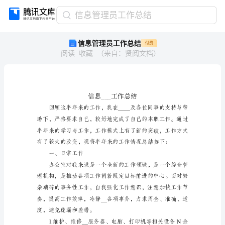
信
信息管理员工作总结
息
信息管理员工作总结
付费
管
阅读
收藏
（
来自
：
贤阅文档
）
理
员
工
作
总
结
信