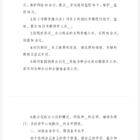
息
___
工
一、日常工作
作
总
结
回
顾
这
度，避免疏漏和差错。
半
年
来
的
控N次。