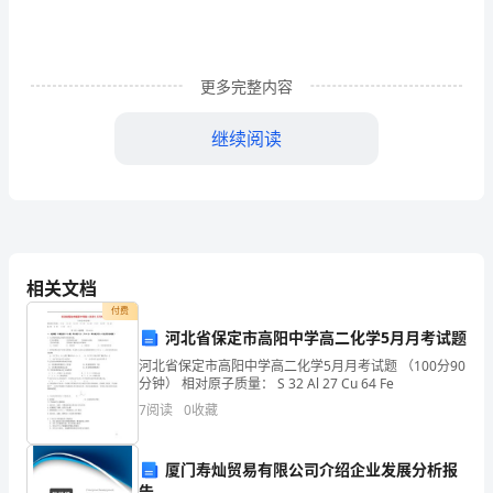
与
帮
更多完整内容
助
继续阅读
下，
严
格
要
相关文档
求
付费
自
河北省保定市高阳中学高二化学5月月考试题
河北省保定市高阳中学高二化学5月月考试题 （100分90
己，
分钟） 相对原子质量： S 32 Al 27 Cu 64 Fe
较
7
阅读
0
收藏
好
厦门寿灿贸易有限公司介绍企业发展分析报
告