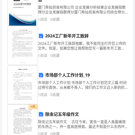
地
厦门寿灿贸易有限公司 企业发展分析结果企业发展指数
完
得分企业发展指数得分厦门寿灿贸易有限公司综合得分
三、存在的问题
说明：企业发展指数根据企业规模、企业创新、企业风
成
1
阅读
0
收藏
险、企业活力四个维度对企业发展情况进行评价。该企
业的
了
2024工厂新年开工致辞
自
2024工厂新年开工致辞抱歉，我不能完全打开您上传的
文件。但是，如果您想让我帮助您写一篇新年开工致
己
辞，我会很高兴能够帮到您。以下是一个我可以为您提
1
阅读
0
收藏
供的开工致辞的示例：尊敬的各位员工，新年好！愿新
的
年充满
本
市场部个人工作计划_19
职
市场部个人工作计划 市场部个人工作计划范文三篇 时间
过得可真快，从来都不等人，我们的工作又迈入新的阶
四、下半年工作打算
段，是时候写一份详细的计划了。拟起计划来就毫无头
工
1
阅读
0
收藏
绪？下面是小编为大家整理的市场部个人工
作。
付费
除虫记五年级作文
通
除虫记五年级作文 古往今来，害虫一直是人类最痛恨
过
的东西之一，并一直高居榜首。最近不知是什么东西坏
了，“请”来一大群小小的甲壳虫。 真是。这些小虫子
2
阅读
0
收藏