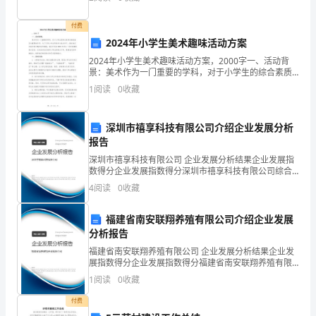
半
到处乱跑，它们在看书的时候趴在书页上，在写作业
年
付费
2024年小学生美术趣味活动方案
来
2024年小学生美术趣味活动方案，2000字一、活动背
景：美术作为一门重要的学科，对于小学生的综合素质
的
发展起着至关重要的作用。为了引导小学生积极参与美
1
阅读
0
收藏
术学习，激发他们对美术的兴趣和创作潜能，我们计划
学
在
习
深圳市禧享科技有限公司介绍企业发展分析
报告
与
深圳市禧享科技有限公司 企业发展分析结果企业发展指
数得分企业发展指数得分深圳市禧享科技有限公司综合
工
得分说明：企业发展指数根据企业规模、企业创新、企
4
阅读
0
收藏
业风险、企业活力四个维度对企业发展情况进行评价。
作，
该企
福建省南安联翔养殖有限公司介绍企业发展
工
分析报告
作
福建省南安联翔养殖有限公司 企业发展分析结果企业发
展指数得分企业发展指数得分福建省南安联翔养殖有限
模
公司综合得分说明：企业发展指数根据企业规模、企业
1
阅读
0
收藏
创新、企业风险、企业活力四个维度对企业发展情况进
式
行评
付费