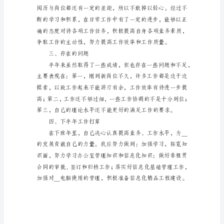
工
作，
督，提交N份考勤异常人员__。
我
在
____
价值N余元。
及
各
使用及登记手续。
位
同
事
的
支
持