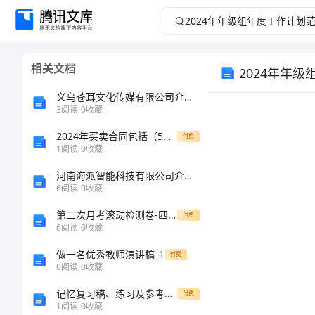
2024
年
相关文档
2024年年
年
义乌苍耳文化传媒有限公司介绍企业发展分析报告
级
3
阅读
0
收藏
组
2024年买卖合同包括（5份范本）
付费
1
阅读
0
收藏
年
河南海派智能科技有限公司介绍企业发展分析报告
6
阅读
0
收藏
度
第二次月考滚动检测卷-四川遂宁市射洪中学数学人教版七年级下册数据的收集、整理与描述专项测评试题（解析卷）
付费
6
阅读
0
收藏
工
做一名优秀教师演讲稿_1
付费
作
0
阅读
0
收藏
记忆复习稿、练习及参考答案)
付费
计
1
阅读
0
收藏