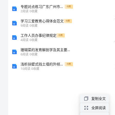
划
专题对点练习广东广州市广大附中物理八年级下册从粒子到宇宙同步练习试卷（含答案详解版）
付费
2
阅读
0
收藏
范
学习三爱教育心得体会范文
付费
9
阅读
0
收藏
本
工作人员办事纪律规定
付费
2024
4
阅读
0
收藏
年
珊瑚菜的发育解剖学及其主要化学成分研究的任务书
6
阅读
0
收藏
年
浅析扶壁式挡土墙的外倾问题
付费
级
10
阅读
0
收藏
组
年
度
复制全文
工
全屏阅读
作