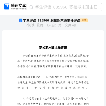
学
学生评语_885966_职校期末班主任评语
生
学生评语_885966_职校期末班主任评语
付费
评
2
阅读
收藏
（
来自
：
第一文库网
）
语
_885966_
职
校
期
末
班