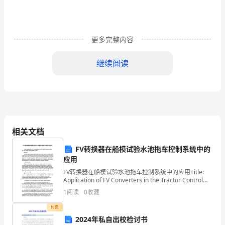
认
识
自
更多完整内容
己,
继续阅读
发
扬
优
点,
相关文档
改
FV转换器在船模试验水池拖车控制系统中的
应用
正
FV转换器在船模试验水池拖车控制系统中的应用Title:
缺
Application of FV Converters in the Tractor Control
System for Ship Mod
1
阅读
0
收藏
点,
付费
争
2024年私自出校检讨书