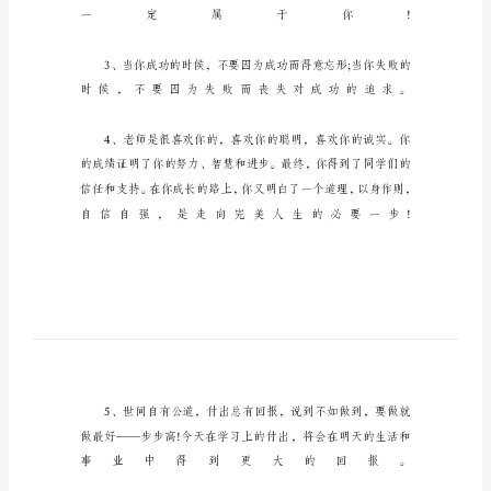
主
任
评
语
职
校
期
末
班
主
任