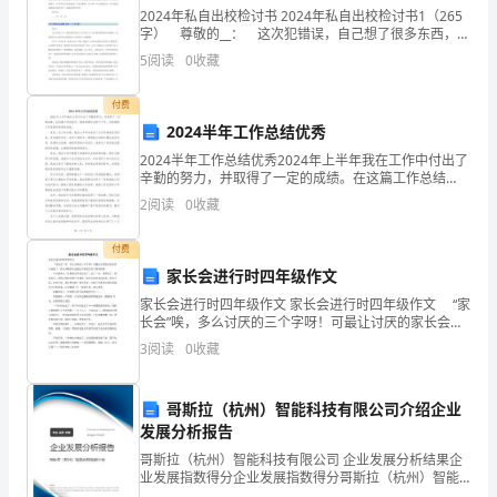
取
2024年私自出校检讨书 2024年私自出校检讨书1（265
字） 尊敬的__： 这次犯错误，自己想了很多东西，反
省了很多的事情，自己也很懊悔，很气自己，我不该私
不
5
阅读
0
收藏
自出校，去触犯学校的铁律，也深刻认识
断
付费
2024半年工作总结优秀
进
2024半年工作总结优秀2024年上半年我在工作中付出了
步,
辛勤的努力，并取得了一定的成绩。在这篇工作总结
中，我将回顾过去的六个月，总结我的工作表现和取得
2
阅读
0
收藏
同
的成就。首先，在工作方面，我在上半年内完成了公司
交
时
付费
家长会进行时四年级作文
也
家长会进行时四年级作文 家长会进行时四年级作文 “家
长会”唉，多么讨厌的三个字呀！可最让讨厌的家长会终
是
于来临了，我只好硬着头皮把这个消息告诉了爸爸妈
3
阅读
0
收藏
妈。 今天爸爸6：30就要去开家长会了，过了
为
了
哥斯拉（杭州）智能科技有限公司介绍企业
发展分析报告
家
哥斯拉（杭州）智能科技有限公司 企业发展分析结果企
业发展指数得分企业发展指数得分哥斯拉（杭州）智能
长
科技有限公司综合得分说明：企业发展指数根据企业规