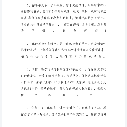
评
语
评
语
的
目
的
在
于
帮
助
学
生