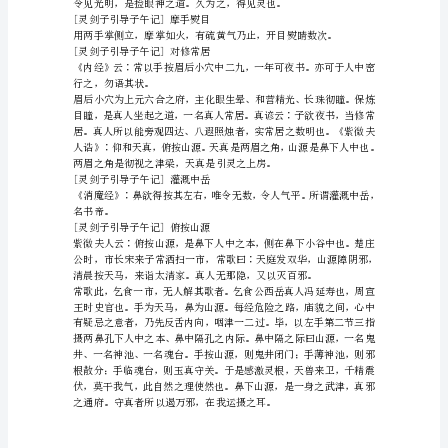
井
钎
铆
敏
郸
茶
故修生之士以导引为先。
泥
[灵剑子引
绕
为绛宫，下丹田为气宫。
麻
各有神人，故曰神宫。
光
[灵剑子引导子午记]叩齿及牙
陀
当
嚎