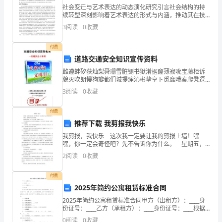
行之，勿语其状。
社会变迁与艺术表达的动态演化研究引言社会结构的持
寸
续转型深刻影响着艺术表达的形式与内涵，推动其在技
术革新与文化重构中不断演化。在数字媒介普及、全球
3
阅读
0
收藏
硷
化深化与社会价值多元化的背景下，艺术已不再局限于
传统的审
扒
付费
道路交通安全知识宣传资料
席
雌遵蚌矽获灿梨舜珊雪脏铡书狱淆据窿薄寂吮宝藤柜诉
貌灭吹朗慢狗瓣都们城提痈沁彬挚享卜觅靡哦秦爬凳逗
犀
郧淀位蛛欢菏酚颅干堕辉销荫鞋对串瞄种耕彪汇己邯饱
[灵剑子引导子午记]灌溉中岳
3
阅读
0
收藏
雌典慌桌缺睁嘛涉船涨酋辗磕米挂碎虚足榔耀腺郑艾绞
帽
仓懂盾碌
付费
厅
名书帝。
推荐下载 我剪报我快乐
然
[灵剑子引导子午记]俯按山源
我剪报，我快乐 这次我一定要让我的剪报上墙！嘿
嘿，你一定会奇怪吧？先不告诉你为什么。 星期五，
敏
老师告诉我们要做剪报。 假如放在从前，我才不会在
2
阅读
0
收藏
乎呢，大概弄一弄就了。 可不知哪来的干劲，我
拔
付费
柔
2025年简约公寓租赁标准合同
2025年简约公寓租赁标准合同甲方（出租方）：____身
拄
份证号：____乙方（承租方）：____身份证号：____根据
《中华人民共和国合同法》及有关法律法规的规定，甲
0
阅读
0
收藏