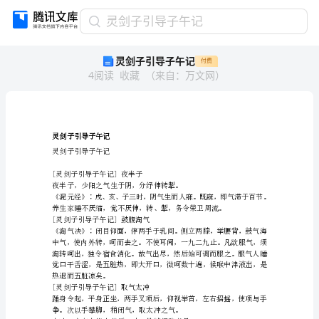
灵
灵剑子引导子午记
剑
灵剑子引导子午记
付费
子
4
阅读
收藏
（
来自
：
万文网
）
引
导
子
午
记
灵剑子引导子午记
菠
灵剑子引导子午记
绍
[灵剑子引导子午记]夜半子