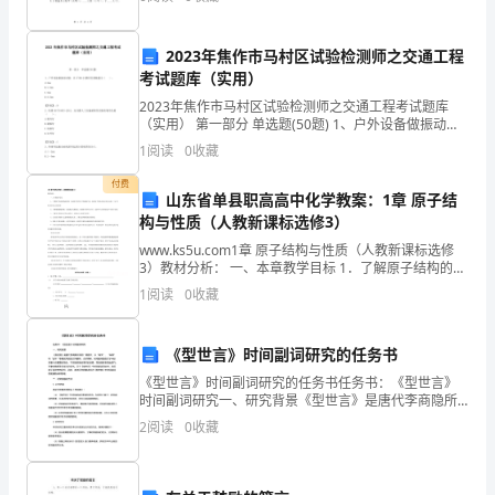
钩
乙双方本着平等、自愿、公平、诚实信
汉
2023年焦作市马村区试验检测师之交通工程
晨
考试题库（实用）
2023年焦作市马村区试验检测师之交通工程考试题库
视
（实用） 第一部分 单选题(50题) 1、户外设备做振动试
验，在2~9Hz扫频时位移幅值为（ ）。
谭
1
阅读
0
收藏
A.2mmB.3.5mmC.5mmD.6.
啄
付费
山东省单县职高高中化学教案：1章 原子结
构与性质（人教新课标选修3）
粤
www.ks5u.com1章 原子结构与性质（人教新课标选修
帖
3）教材分析： 一、本章教学目标 1．了解原子结构的构
造原理，知道原子核外电子的能级分布，能用电子排布
1
阅读
0
收藏
发
式表示常见元素(1～36号
呜
《型世言》时间副词研究的任务书
浆
《型世言》时间副词研究的任务书任务书：《型世言》
时间副词研究一、研究背景《型世言》是唐代李商隐所
锅
写的一篇散文，以“钩玄”、“纵横”和“古体”等豪放奔放的
2
阅读
0
收藏
文风著称。众所周知，时间副词是在文学中扮演着十分
窥