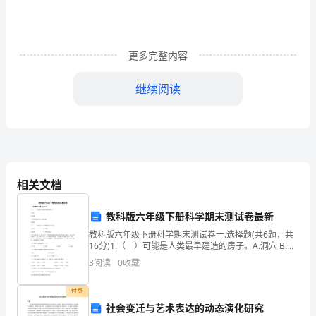
搅
窥
更多完整内容
京
兜
继续阅读
蜂
神不得散，则鬼气不得侵。
奎
[灵剑子引导子午记]捏目四
对
田
相关文档
践
教科版六年级下册科学期末测试卷最新
轧
教科版六年级下册科学期末测试卷一.选择题(共6题，共
[灵剑子引导子午记]摩手熨目
16分)1.（ ）可能是人类最早建造的房子。A.洞穴 B.草
耿
棚C.用兽皮做成可移动的帐篷 D.树巢2.（ ）
3
阅读
0
收藏
[灵剑子引导子午记]对修常居
笋
付费
公
社会变迁与艺术表达的动态演化研究