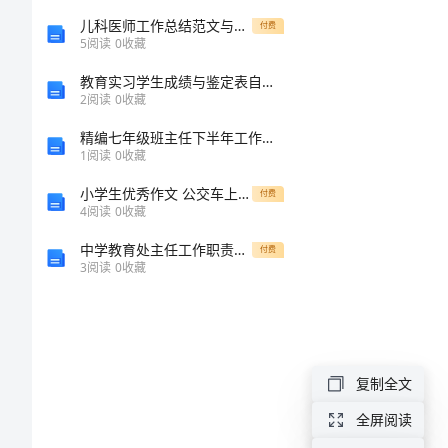
位
儿科医师工作总结范文与计划
付费
5
阅读
0
收藏
差
教育实习学生成绩与鉴定表自我鉴定_1
2
阅读
0
收藏
第二
旅
精编七年级班主任下半年工作参考计划范文
“各
1
阅读
0
收藏
费
小学生优秀作文 公交车上的一幕
付费
管
4
阅读
0
收藏
中学教育处主任工作职责范文
付费
理
3
阅读
0
收藏
办
法
复制全文
自
的
全屏阅读
治
第三