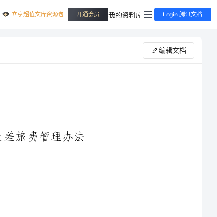
立享超值文库资源包
我的资料库
开通会员
Login 腾讯文档
编辑文档
关和事业单位工作人员差旅
节约反对浪费条例》、《中央和国