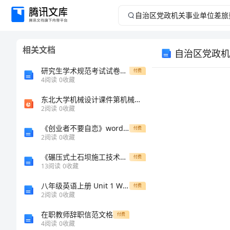
自
治
相关文档
自治区党政机
区
研究生学术规范考试试卷与答案
付费
党
4
阅读
0
收藏
东北大学机械设计课件第机械设计的基础知识
政
2
阅读
0
收藏
机
《创业者不要自恋》word版
付费
2
阅读
0
收藏
关
《碾压式土石坝施工技术规范》
付费
13
阅读
0
收藏
事
八年级英语上册 Unit 1 Where did you go on vacation？单元综合检测 （新版）人教新目标版
付费
业
2
阅读
0
收藏
第一条
在职教师辞职信范文格
付费
单
4
阅读
0
收藏