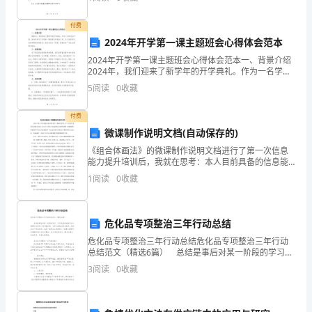
和国城市房地产管理法》及相关法律法规的
八
付费
育逐步走向制度化、系列化、规范化。
大
2024年开学第一课主题班会心得体会范本
和
四、组织领导
2024年开学第一课主题班会心得体会范本一、背景介绍
2024年，我们迎来了新学年的开学典礼。作为一名学生
党
会干部，我有幸参与了开学第一课的策划和准备工作。
组长储勤荣
:
5
阅读
0
收藏
为了使同学们在新学期更好地起步，我们决定以“梦想
的
副组长杜雍张梅
:
付费
十
微课制作说明文档(自动保存的)
《组合体画法》的微课制作说明文档进行了第一次信息
八
能力提升培训后，我就在思考：本人目前具备的信息能
力较弱，结合本人所在专业(机械专业)所教课程（机械制
届
1
阅读
0
收藏
图）需要指导学生画大量的图形。决定在老师介绍的众
多微
一
危化品专项整治三年行动总结
中
危化品专项整治三年行动总结危化品专项整治三年行动
全
总结范文（精选6篇） 总结是事后对某一阶段的学习、
工作或其完成情况加以回顾和分析的一种书面材料，它
3
阅读
0
收藏
会
可以使我们更有效率，快快来写一份总结吧。总结一般
召