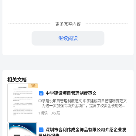
的
中
国
更多完整内容
梦
继续阅读
——
1
主
2
题
结的大好局面来之不易，要记住党的恩情和关怀。
教
3
相关文档
彩的”我的中国梦”教育活动。
育
付费
中学建设项目管理制度范文
活
、认真开展
4
中学建设项目管理制度范文 中学建设项目管理制度范文
动
为进一步加强专项资金项目，提高学校资金使用效
1
益，应制定规范的中学建设项目管理。下面为大家了有
1
阅读
0
收藏
.2
实
关中学建设项目管理制度的范文，希望对大家有帮助。
（）每学期开一次“我的中国梦”教育主题班会。
施
3
深圳市合利伟成金饰品有限公司介绍企业发
展分析报告