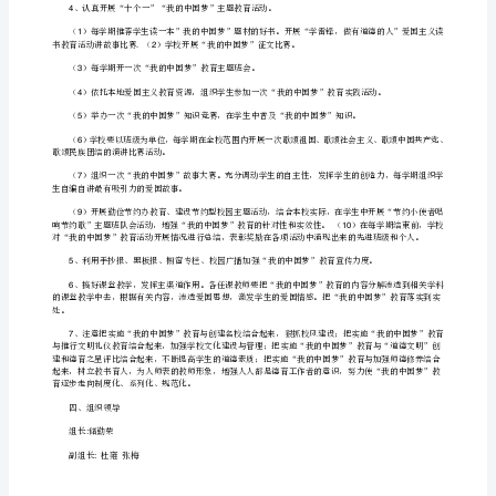
3
中
展的实际行动。
国
三、实施措施
梦
1
安排教师和学生进行国旗下讲话。
主
题
1
象征性含义。
教
（）班级布
2
育
3
实
律唱响校园。
践
、在唱红歌、看红色电影过程中贯穿革命传统教育。
2
活
动
我