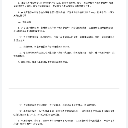
践
活
动
体现如下：
[修
一、活动宗旨
改
版]
第
二、活动主题
一
1
篇：
2
我
的