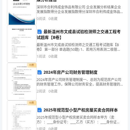
方
4
深圳市合利伟成金饰品有限公司 企业发展分析结果企业
案
发展指数得分企业发展指数得分深圳市合利伟成金饰品
5
有限公司综合得分说明：企业发展指数根据企业规模、
0
阅读
0
收藏
“中
企业创新、企业风险、企业活力四个维度对企业发展情
6
况进
歌颂民族团结的演讲比赛活动。
国
最新温州市文成县试验检测师之交通工程考
试题库【B卷】
梦”
7
最新温州市文成县试验检测师之交通工程考试题库【B
生自编自讲最有吸引力的爱国故事。
卷】 第一部分 单选题(50题) 1、若用万用表测二极管的
是
正、反向电阻的方法来判断二极管的好坏,好的二极管应
1
阅读
0
收藏
为（ ）。A.正、反向电阻相等B.
9
总
付费
书
2024年房产公司财务管理制度
2024年房产公司财务管理制度一、总则为规范房产公司
记
5
的财务管理工作，保障公司财务安全，提高财务管理的
效率和准确性，制定本制度。二、财务部门职责1. 负责
2
阅读
0
收藏
自
公司资金的日常管理和监督；2. 按照国家法律法规
6
党
付费
处。
2025年规范型小型产权房屋买卖合同样本
的
2025年规范型小型产权房屋买卖合同样本甲方（卖
7
方）：____身份证号：____乙方（买方）：____身份证
十
号：____根据《中华人民共和国合同法》、《中华人民共
1
阅读
0
收藏