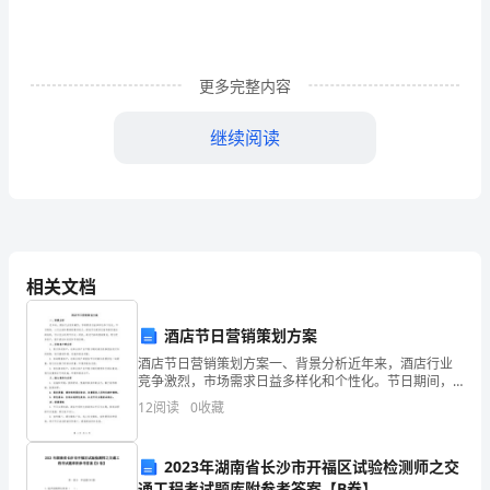
价
值
更多完整内容
取
继续阅读
向
与
社
会
相关文档
价
值
酒店节日营销策划方案
酒店节日营销策划方案一、背景分析近年来，酒店行业
取
竞争激烈，市场需求日益多样化和个性化。节日期间，
人们出游和聚餐的需求较大，酒店作为提供住宿和餐饮
12
阅读
0
收藏
向
服务的场所，可以充分利用节日这一契机，通过巧妙的
营销策划
上
2023年湖南省长沙市开福区试验检测师之交
通工程考试题库附参考答案【B卷】