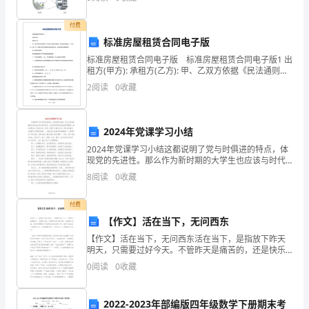
义
安装调整 典型损坏形貌
等
付费
标准房屋租赁合同电子版
同
标准房屋租赁合同电子版 标准房屋租赁合同电子版1 出
租方(甲方): 承租方(乙方): 甲、乙双方依据《民法通则》
于
及《合同法》等相关法律规定，在平等互利的基础上，
2
阅读
0
收藏
公平协商，达成
自
我
2024年党课学习小结
实
2024年党课学习小结这都说明了党与时俱进的特点，体
现党的先进性。那么作为新时期的大学生也应该与时代
现；
同步。大学生党员的先进性如何构建呢。谢老师提出3大
8
阅读
0
收藏
渐进方法。首先，得是个合格的公民，具有法的意识。
这
（2）
付费
强
【作文】活在当下，无问西东
【作文】活在当下，无问西东活在当下，是指放下昨天
调
明天，只需要过好今天。不管昨天是痛苦的，还是快乐
的；不管明天是天朗气清，还是黑云压城，我们只需要
0
阅读
0
收藏
“自
在今天保持自在快活的本真，就可以活出自己美好的人
生。正
我
2022-2023年部编版四年级数学下册期末考