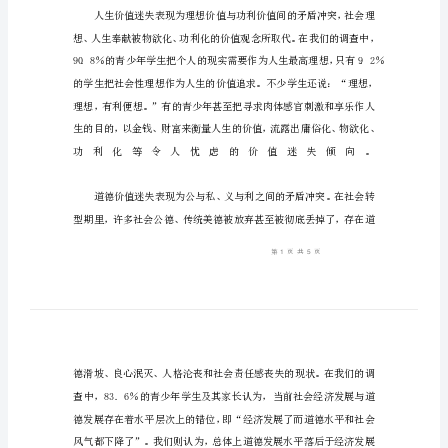
导
向
谈
价
值
迷
失
与
核
心
价
值