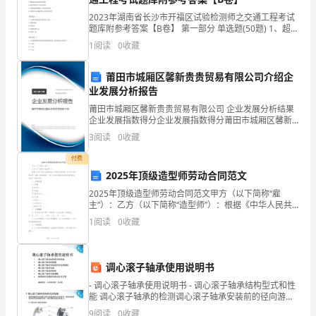
的
2023年湖南省长沙市开福区试验检测师之交通工程考试
矛
题库附参考答案【B卷】 第一部分 单选题(50题) 1、超声
波测厚仪用来（ ）。A.测试标志构件的总厚度B.磁性基
1
阅读
0
收藏
盾
体以上涂层厚度C.非磁性
性
莆田市城厢区馨新贵贵贸易有限公司介绍企
业发展分析报告
和
莆田市城厢区馨新贵贵贸易有限公司 企业发展分析结果
模
企业发展指数得分企业发展指数得分莆田市城厢区馨新
贵贵贸易有限公司综合得分说明：企业发展指数根据企
3
阅读
0
收藏
业规模、企业创新、企业风险、企业活力四个维度对企
糊
业发
付费
性：
2025年顶级造型师劳动合同范文
2025年顶级造型师劳动合同范文甲方（以下简称“雇
（1）
主”）：乙方（以下简称“造型师”）：根据《中华人民共
和国劳动法》及相关法律法规，甲乙双方在平等自愿、
把
1
阅读
0
收藏
协商一致的基础上，就乙方为甲方提供造型设计服务事
宜
个
调心滚子轴承使用说明书
人
- 调心滚子轴承使用说明书 - 调心滚子轴承结构型式和性
主
能 调心滚子轴承的检测调心滚子轴承安装前的径向游隙
值 调心滚子轴承安装调心滚子轴承的拆卸调心滚子轴承
9
阅读
0
收藏