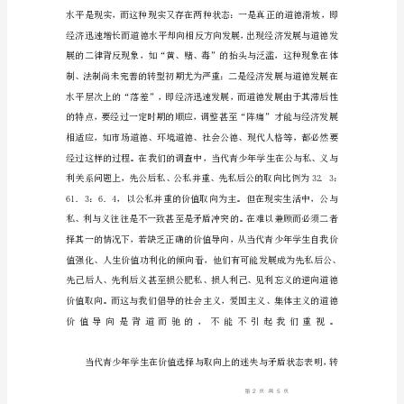
导
向
主
体
价
值
迷
失
表
现
为
自
我