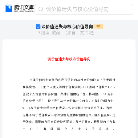
谈
谈价值迷失与核心价值导向
价
谈价值迷失与核心价值导向
付费
值
3
阅读
收藏
（
来自
：
文库吧
）
迷
失
与
核
心
价
值