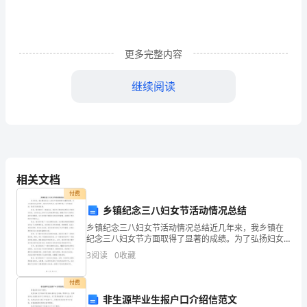
半》
张
岱
更多完整内容
继续阅读
西
湖
《自为墓志铭》称“蜀人张岱”。
七
月
相关文档
半，
付费
乡镇纪念三八妇女节活动情况总结
一
乡镇纪念三八妇女节活动情况总结近几年来，我乡镇在
纪念三八妇女节方面取得了显著的成绩。为了弘扬妇女
无
优秀品质、展示妇女的风采，我乡镇开展了一系列的活
3
阅读
0
收藏
动，取得了很好的效果。首先，我们组织了一场座谈
可
会，邀请了
付费
看，
非生源毕业生报户口介绍信范文