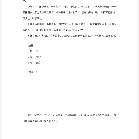
清
近
代
名
作
亦不作意看月者，看之。
精
选
张
已。
岱