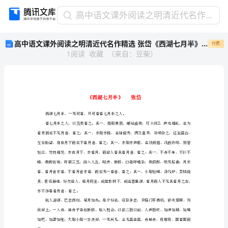
高
高中语文课外阅读之明清近代名作精选 张岱《西湖七月半》素材
中
高中语文课外阅读之明清近代名作精选 张岱《西湖七月半》素材
付费
语
1
阅读
收藏
（
来自
：
豆柴
）
文
课
外
阅
读
之
西湖七月半，一
明