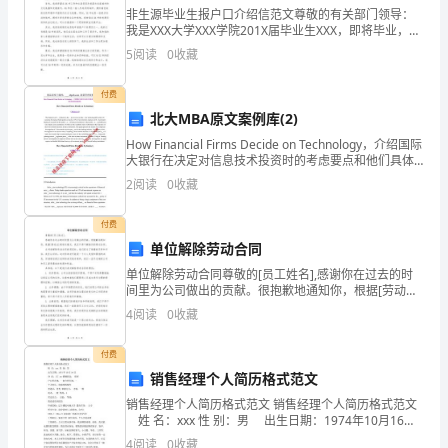
只
非生源毕业生报户口介绍信范文尊敬的有关部门领导：
我是XXX大学XXX学院201X届毕业生XXX，即将毕业，打
可
算在毕业后留在XX市工作和生活。为了更好地安排个人
5
阅读
0
收藏
生活和工作，我特此向有关部门申请报户口，并
看
付费
看
北大MBA原文案例库(2)
How Financial Firms Decide on Technology，介绍国际
七
大银行在决定对信息技术投资时的考虑要点和他们具体
的实施过程。How Financial Firms Decid
月
2
阅读
0
收藏
半
付费
单位解除劳动合同
之
单位解除劳动合同尊敬的[员工姓名],感谢你在过去的时
人。
间里为公司做出的贡献。很抱歉地通知你，根据[劳动法]
的相关规定，我们不得不解除你的劳动合同。在考虑解
4
阅读
0
收藏
看
除劳动合同的原因时，我们经过了慎重的思考和评估。
七
付费
销售经理个人简历格式范文
月
销售经理个人简历格式范文 销售经理个人简历格式范文
姓 名：xxx 性 别：男 出生日期：1974年10月16日
半
身 高：177 cm 婚姻状况： 保密 户口所在地：- 如
4
阅读
0
收藏