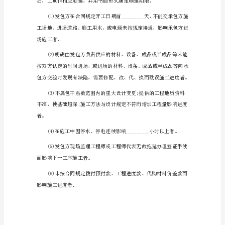
安
装
工
程
承
包
单项工程详见工程项目一览表)
协
第二条工程期限
议
书
通
用
1（8581
字）