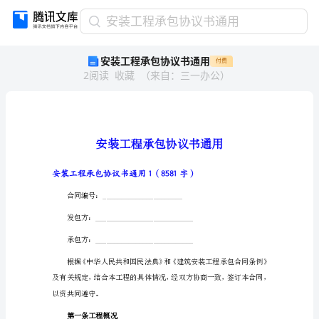
安
安装工程承包协议书通用
装
安装工程承包协议书通用
付费
工
2
阅读
收藏
（
来自
：
三一办公
）
程
承
包
协
议
书
通