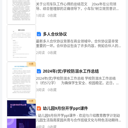
安
关于公司车队工作心得的总结范文 20xx年在公司领
导、综合管理部的正确领导下，小车队“树立效劳意识，
装
确保平安行车，保障生产运营”，认真做好车辆运行、管
1
阅读
0
收藏
工
理等各项工作，现将一年来的各项工作情况总结如下
程
承
多人合伙协议
包
最新多人合伙协议背景在商业领域中，合伙协议是非常
协
重要的一环。合伙协议包含了许多内容，例如合伙人的
权利和义务，分配利润的规则，合伙期的时间等等。而
议
2
阅读
0
收藏
多人合伙协议则更加复杂。因为多人之间的协调需要比
书
两个人更
付费
通
2024年(优)学校防溺水工作总结
用
者。
2024年(优)学校防溺水工作总结 学校防溺水工作总结
安
1（约572字） 为确保学生安全、校园稳定。近日，芦
装
湖学区中心小学结合学校实际，采取切实可行措施，抓
3
阅读
0
收藏
好学生防溺水主题教育活动，切实做好学生防溺水
工
程
付费
承
幼儿园9月份开学ppt课件
包
- 幼儿园9月份开学ppt课件 - 欢迎与介绍教育教学计划幼
儿园生活指南家园共育与合作班级文化与特色活动期待
协
而影响下一工序施工者。
与展望 - contents
4
阅读
0
收藏