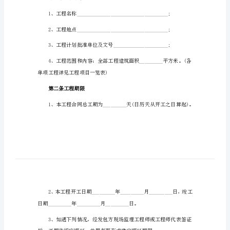
用
安
装
工
程
承
包
协
以资共同遵守。
议
书
第一条工程概况
通
用