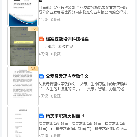
发
河南都红实业有限公司 企业发展分析结果企业发展指数
展
得分企业发展指数得分河南都红实业有限公司综合得分
南宁盈诚投资管理有限公司综合得分
说明：企业发展指数根据企业规模、企业创新、企业风
2
阅读
0
收藏
指
险、企业活力四个维度对企业发展情况进行评价。该企
业的
付费
数
档案技能培训科技档案
得
- 一、概念 - 科技档案 - - - - -
分
4
阅读
0
收藏
企
付费
业
父爱母爱理应孝敬作文
父爱母爱理应孝敬作文 父母，生命历程中的最正确伙
发
伴，人生路上彼此的扶手。 父亲，智慧、力量的化
身。父爱如山，在每个家庭又何尝不是呢？父亲，每个
7
阅读
0
收藏
展
人眼中都为严格、严厉，确实，男人嘛，一贯的作风都
为
1.2
企业画像
指
精美求职简历封面_1
数
类别
精美求职简历封面 精美求职简历封面 精美求职简历
得
封面(一) 精美求职简历封面(二) 精美求职简历封面
空
行业
(三) 精美求职简历封面(四) 求职简历范文 基本资
6
阅读
0
收藏