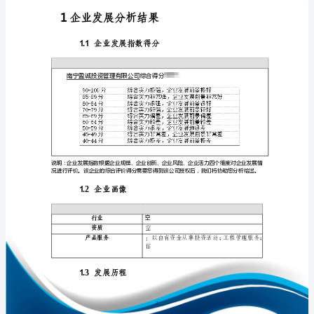
析
报
告
南
免责声明:
宁
如需引用或合作，请与我方联系:
盈
诚
投
资
管
理
1
有