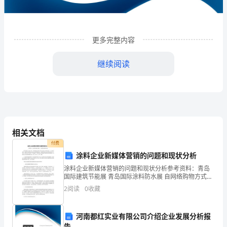
限
公
司
更多完整内容
企
继续阅读
业
发
展
分
相关文档
析
付费
涂料企业新媒体营销的问题和现状分析
结
涂料企业新媒体营销的问题和现状分析参考资料：青岛
1
企业发展分析结果
果
国际建筑节能展 青岛国际涂料防水展 自网络购物方式诞
生以来，网络购物的金额和人群均呈现连年高增长趋
2
阅读
0
收藏
企
势。巨大的网民数量、超强的受众黏度和高速增长的网
1.1
企业发展指数得分
业
河南都红实业有限公司介绍企业发展分析报
告