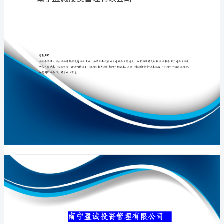
公
司
介
专业品质权威
绍
企
业
发
展
分