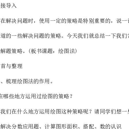
学生准备直尺
教学过程
⊙直接导入
用的解题策略。(板书课
⊙回首与整理