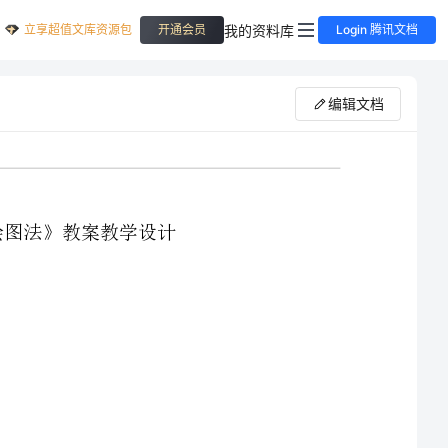
立享超值文库资源包
我的资料库
开通会员
Login 腾讯文档
编辑文档
最新北师大版小学数学六年级下册《绘图法》教案教学设
课前准备