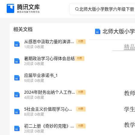
北
师
相关文档
北师大版小学
大
从感恩中汲取力量的演讲稿2
付费
版
1
阅读
0
收藏
暑期政治学习心得体会总结
小
付费
2
阅读
0
收藏
学
应届毕业承诺书_1
9
阅读
0
收藏
数
2024年财务出纳个人工作总结(集合)
付费
4
阅读
0
收藏
学
5社会主义价值观学习心得体会
付费
六
8
阅读
0
收藏
初二上册《奇妙的克隆》教学设计
付费
年
2
阅读
0
收藏