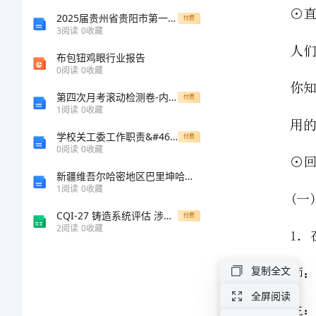
级
2025届贵州省贵阳市第一中学219—高一生物上学期期末经典模拟试题含解析
付费
3
阅读
0
收藏
下
布包钮鸡眼行业报告
0
阅读
0
收藏
册
第四次月考滚动检测卷-内蒙古赤峰二中物理八年级下册机械与功同步练习试题
付费
1
阅读
0
收藏
《画
学校关工委工作职责&#46;doc
付费
图
0
阅读
0
收藏
新疆维吾尔哈密地区巴里坤哈萨克自治县2023年演出经纪人考试题库含答案【综合题】
法》
1
阅读
0
收藏
教
CQI-27 铸造系统评估 涉及的工艺类型
付费
2
阅读
0
收藏
案
复制全文
教
全屏阅读