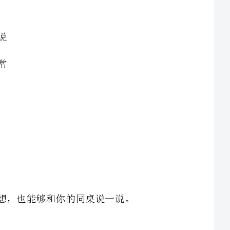
人们在解决问题时，使用一定的策略是特别重要的，说一说
你知道的一些解决问题的策略。今天我们就总结一下我们常
题：绘图法)