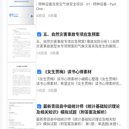
- 特种设备及常见气体安全培训 - 01 - 特种设备 - Part
培
One -
养
4
阅读
0
收藏
人
息，有的在升旗台边上聊天。
五、自然灾害事故专项应急预案
们
五、自然灾害事故专项应急预案1事故风险分析1.1自然
的
灾害事故类型本专项预案的气象灾害系指发生的暴雨
（雪）、冰雹、雷电、大风（台风）、寒潮、地震等影
14
阅读
0
收藏
观
响到公司正常生产和员工生命安全的灾害。1.2可能发生
的
察
《女生贾梅》读书心得素材
力、
《女生贾梅》读书心得素材小编精心整理《女生贾梅》
读书心得素材，希望这份《女生贾梅》读书心得素材优
联
秀7篇能够帮助大家，给予大家在写作上的思路。更多
1
阅读
0
收藏
《女生贾梅》读书心得素材资料，在搜索框搜索《女生
想
贾梅
力、
最新青田县中级统计师《统计基础知识理论
及相关知识》模拟试题（附答案及解析）
想
最新青田县中级统计师《统计基础知识理论及相关知
识》模拟试题（附答案及解析） 第1题：单选题(本题1
象
分)当时间序列的环比发展速度大体相同时，适宜拟合(