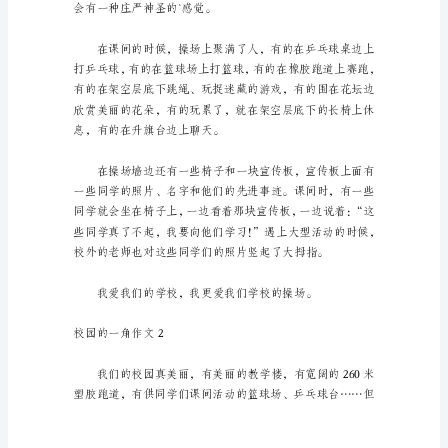
15
篇】
在
生
间。
活、
工
作
花坛和架空层。
和
学
习
中，
大
家