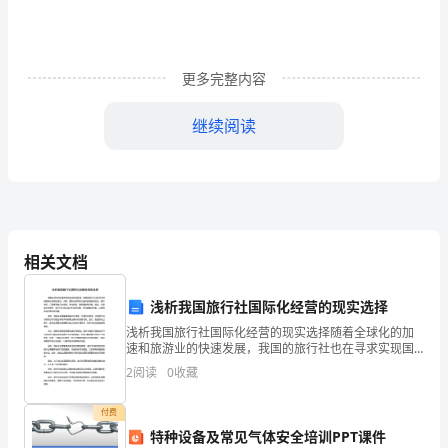
一
定
更多完整内容
都
接
继续阅读
触
过
作
文
相关文档
吧，
浅析我国旅行社国际化经营的现实选择
会有一种庄严神圣的`感觉。
写
浅析我国旅行社国际化经营的现实选择随着全球化的加
速和旅游业的快速发展，我国的旅行社也在寻求实现国
作
际化经营的途径。然而，国际化经营存在诸多的困难和
2
阅读
0
收藏
挑战，具体而言，它需要克服文化差异、市场风险、营
文
销策略等
付费
是
特种设备及常见气体安全培训PPT课件