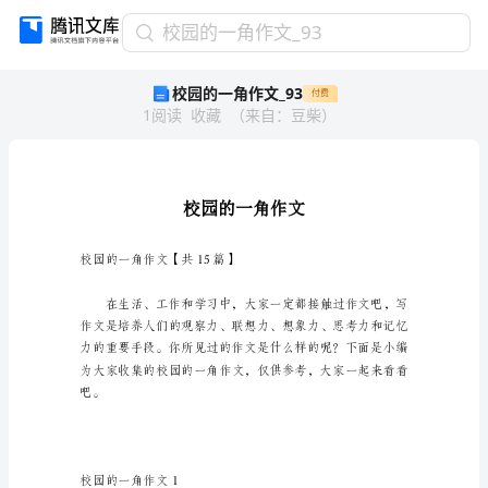
校
校园的一角作文_93
园
校园的一角作文_93
付费
的
1
阅读
收藏
（
来自
：
豆柴
）
一
角
作
文
_93
校
园
校园的一角作文【共15篇】