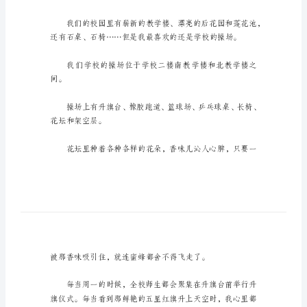
的
一
角
作
文
校
园
吧。
的
一
角
作
校园的一角作文1
文
【共