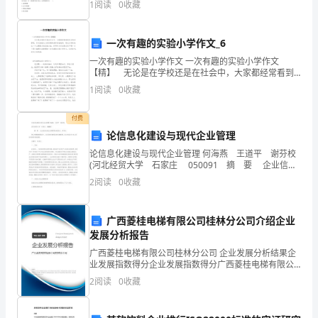
1
阅读
0
收藏
校园的一角作文2
)。A.抛物线 B.指数曲线 C
力、
思
一次有趣的实验小学作文_6
一次有趣的实验小学作文 一次有趣的实验小学作文
考
【精】 无论是在学校还是在社会中，大家都经常看到
作文的身影吧，作文是经过人的思想考虑和语言组织，
1
阅读
0
收藏
力
通过文字来表达一个主题意义的记叙方法。你写作文时
总是无
和
付费
论信息化建设与现代企业管理
记
论信息化建设与现代企业管理 何海燕 王道平 谢芬校
(河北经贸大学 石家庄 050091 摘 要 企业信息
忆
化使企业管理更加规范化 、科学化核心和增效的原动力
2
阅读
0
收藏
。企业信息化建设应树立整体观 , 应从
力
的
广西菱桂电梯有限公司桂林分公司介绍企业
发展分析报告
重
广西菱桂电梯有限公司桂林分公司 企业发展分析结果企
业发展指数得分企业发展指数得分广西菱桂电梯有限公
要
司桂林分公司综合得分说明：企业发展指数根据企业规
2
阅读
0
收藏
模、企业创新、企业风险、企业活力四个维度对企业发
手
展情