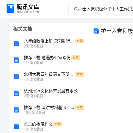
护
士
相关文档
护士入党积极
入
八年级政治上册 第7课 行为与后果教案 苏教版
付费
党
7
阅读
0
收藏
推荐下载 遭遇办公室暗伤
积
付费
1
阅读
0
收藏
极
北师大版四年级语文下册《跳水》教案
付费
4
阅读
0
收藏
分
杭州乐冠文化体育发展有限公司介绍企业发展分析报告
2
阅读
0
收藏
子
推荐下载 演讲材料基层七一表彰大会主持词
付费
个
15
阅读
0
收藏
难忘的夜晚作文
付费
人
4
阅读
0
收藏