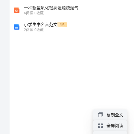
工
一种新型氧化铝高温煅烧烟气净化工艺流程及工程应用
6
阅读
0
收藏
作
小学生书名言范文
付费
2
阅读
0
收藏
您好!
思
想
汇
报
护
士
入
复制全文
党
全屏阅读
积