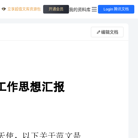
立享超值文库资源包
我的资料库
开通会员
Login 腾讯文档
编辑文档
天使，以下关于范文是
助到您，欢迎阅读与借鉴。