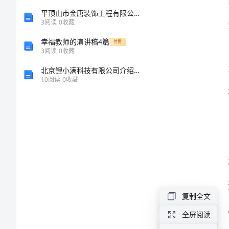
2024
平顶山市金唐装饰工程有限公司介绍企业发展分析报告
3
阅读
0
收藏
年
幸福教师的演讲稿4篇
付费
文
3
阅读
0
收藏
明
北京锂小满科技有限公司介绍企业发展分析报告
10
阅读
0
收藏
职
工
个
人
小
结
尊
复制全文
敬
全屏阅读
的