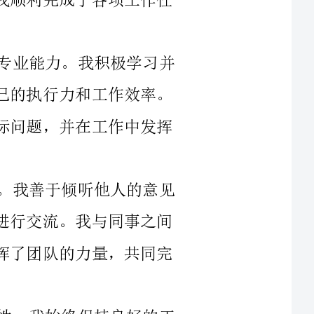
掌握了相关的专业知识和技能，不断提升自己的执行力和工作效率。
在工作中，我能灵活运用所学知识，解决实际问题，并在工作中发挥
其次，我注重与同事之间的合作与沟通。我善于倾听他人的意见
和建议，并在团队工作中积极主动地与他人进行交流。我与同事之间
建立了良好的工作关系，并在合作中充分发挥了团队的力量，共同完
再次，我时刻保持对工作的热情和积极性。我始终保持良好的工
作态度，对待每一项工作都全力以赴，不论是简单的任务还是复杂的
项目。我善于分析问题，制定解决方案，并能够迅速适应工作环境的
最后，我将继续不断提升自己的能力，加强学习和培训，提高自