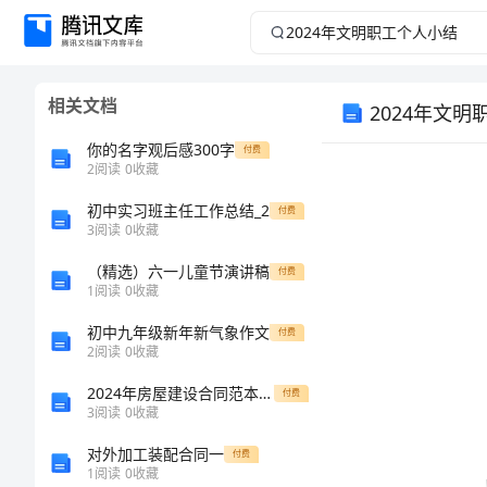
2024
年
相关文档
2024年文
文
你的名字观后感300字
付费
明
2
阅读
0
收藏
职
初中实习班主任工作总结_2
付费
3
阅读
0
收藏
工
（精选）六一儿童节演讲稿
付费
1
阅读
0
收藏
个
初中九年级新年新气象作文
付费
2
阅读
0
收藏
人
2024年房屋建设合同范本样书
付费
小
3
阅读
0
收藏
对外加工装配合同一
付费
结
1
阅读
0
收藏