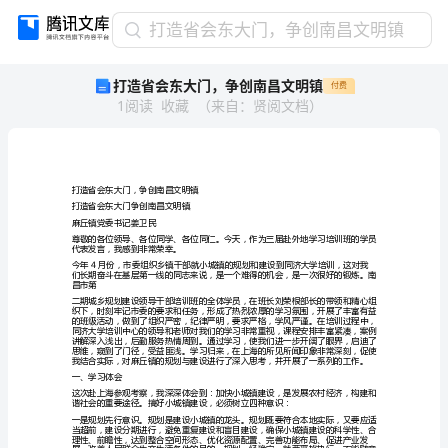
打
打造省会东大门，争创南昌文明镇
造
打造省会东大门，争创南昌文明镇
付费
省
1
阅读
收藏
（
来自
：
贤阅文档
）
会
东
大
门，
争
打造省会东大门，争创南昌文明镇
创
打造省会东大门争创南昌文明镇
麻丘镇党委书记姜卫民
南