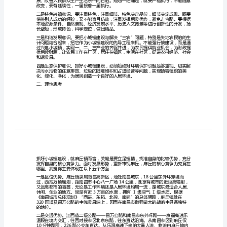
代表发言，我感到非常荣幸。
昌
文
昌市第
明
镇
打
造
一、学习体会
省
会
东
大
门，
改变，要有延续性，一届接着一届执行。