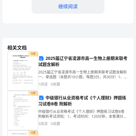
门
继续阅读
争
创
南
哪里。我觉得主要体现在以下五个方面：
昌
相关文档
付费
文
2025届辽宁省凌源市高一生物上册期末联考
试题含解析
明
2025届辽宁省凌源市高一生物上册期末联考试题含解析
一、单选题（本题共10小题，每题3分，共30分）1、下
镇
列说法中错误的是（ ）A．水分进出细胞是通过自由扩
的地位。
1
阅读
0
收藏
散B．果脯在腌制中慢慢变甜，是细胞主
麻
付费
中级银行从业资格考试《个人理财》押题练
丘
习试卷B卷 附解析
镇
中级银行从业资格考试《个人理财》押题练习试卷B卷
南昌市东面的公路交通枢纽。
附解析考试须知：1、考试时间：120分钟，本卷满分为
党
100分。 2、请首先按要求在试卷的指定位置填写您的姓
3
阅读
0
收藏
名、准考证号等信息。 3、请仔细阅读各种题目
委
付费