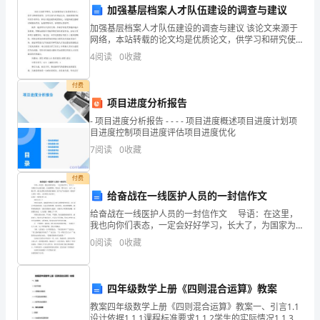
加强基层档案人才队伍建设的调查与建议
片蓬勃生机。
书
加强基层档案人才队伍建设的调查与建议 该论文来源于
记
网络，本站转载的论文均是优质论文，供学习和研究使
用，文中立场与
4
阅读
0
收藏
姜
地，商贾云集地，高新产业的延伸地。
付费
卫
项目进度分析报告
民
- 项目进度分析报告 - - - - 项目进度概述项目进度计划项
目进度控制项目进度评估项目进度优化
尊
7
阅读
0
收藏
准确分析自身的特色和潜在优势，
敬
付费
的
给奋战在一线医护人员的一封信作文
各
给奋战在一线医护人员的一封信作文 导语：在这里，
我也向你们表态，一定会好好学习，长大了，为国家为
人民做贡献。在疫情期间，我在家，我不出门，出门一
位
0
阅读
0
收藏
定戴口罩。就以此算是为国家做贡献吧！接下来了给奋
战在
领
四年级数学上册《四则混合运算》教案
导、
教案四年级数学上册《四则混合运算》教案一、引言1.1
各
设计依据1.1.1课程标准要求1.1.2学生的实际情况1.1.3教