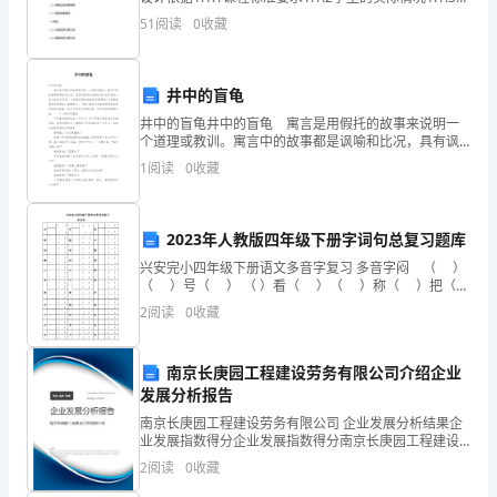
学目标的要求二、知识点讲解2.1算理2.1.1加减法的运算
51
阅读
0
收藏
位
规律2.1.2乘除法的
同
井中的盲龟
学、
井中的盲龟井中的盲龟 寓言是用假托的故事来说明一
个道理或教训。寓言中的故事都是讽喻和比况，具有讽
各
刺或劝诫的性质;它所写的人或人格化了的物，大都是反
1
阅读
0
收藏
面的或性格有缺陷的;不注重形象的具体描绘，篇幅短小
位
同
2023年人教版四年级下册字词句总复习题库
仁。
兴安完小四年级下册语文多音字复习 多音字闷 （ ）
（ ）号（ ） （ ）看（ ）（ ）称（ ）把（
今
）干（ ）（ ）（ ）（ ）划（
2
阅读
0
收藏
天，
南京长庚园工程建设劳务有限公司介绍企业
作
发展分析报告
为
南京长庚园工程建设劳务有限公司 企业发展分析结果企
业发展指数得分企业发展指数得分南京长庚园工程建设
三
劳务有限公司综合得分说明：企业发展指数根据企业规
2
阅读
0
收藏
模、企业创新、企业风险、企业活力四个维度对企业发
展情