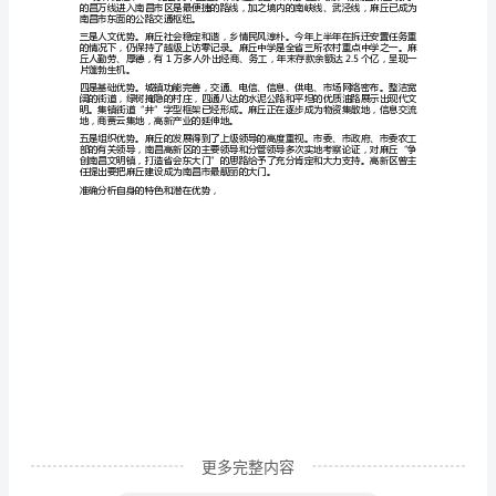
争
创
长避短，形成特色，科学定位，做出精品。
南
昌
文
和谐发展。
明
镇
打
二、理性思考
造
省
会
东
更多完整内容
大