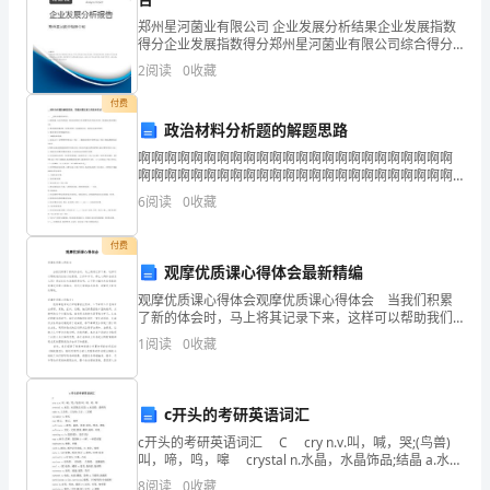
示
1.44÷1.2=3.2÷1=3.07×100=1.8×5=
郑州星河菌业有限公司 企业发展分析结果企业发展指数
(
得分企业发展指数得分郑州星河菌业有限公司综合得分
0.36÷3.6=9.6÷1.2=0÷0.9=0.1×0.12=
说明：企业发展指数根据企业规模、企业创新、企业风
2
阅读
0
收藏
)2、
险、企业活力四个维度对企业发展情况进行评价。该企
业的
付费
3.6×0.5
政治材料分析题的解题思路
表
啊啊啊啊啊啊啊啊啊啊啊啊啊啊啊啊啊啊啊啊啊啊啊啊
2、求未知数x。(8分)
啊啊啊啊啊啊啊啊啊啊啊啊啊啊啊啊啊啊啊啊啊啊啊啊
示
啊啊啊啊啊啊啊啊啊啊啊啊啊啊啊啊啊啊啊啊啊啊啊啊
(1)14.72÷x=3.2(2)61.5x=31.5
6
阅读
0
收藏
啊啊啊啊啊啊啊啊啊啊啊啊啊啊啊啊啊啊啊啊啊啊啊啊
(
啊啊啊啊
(3)2.5×x=10(4)9.2÷x=23
付费
)3、
3、脱式计算。(12分)
观摩优质课心得体会最新精编
两
观摩优质课心得体会观摩优质课心得体会 当我们积累
了新的体会时，马上将其记录下来，这样可以帮助我们
总结以往思想、工作和学习。那么心得体会该怎么写？
个
1
阅读
0
收藏
想必这让大家都很苦恼吧，以下是小编为大家收集的观
4、用简便方法计算下面各题。(6分)
摩
数
c开头的考研英语词汇
相
五、文字题。(共12分)
c开头的考研英语词汇 C cry n.v.叫，喊，哭;(鸟兽)
乘，
叫，啼，鸣，嗥 crystal n.水晶，水晶饰品;结晶 a.水晶
1、10与6.5的差除0.49，商是多少?
的，透明的 cube n.立方形，立方体;立方，三次幂
8
阅读
0
收藏