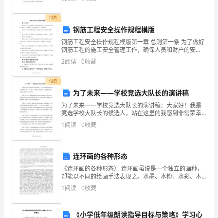
一
个
付费
钢筋工程安全操作规程模版
因
六、应用题。(共30分)
钢筋工程安全操作规程模版第一章 总则第一条 为了做好
钢筋工程的施工安全管理工作，确保人员和财产的安
数
全，根据有关法律法规和规定，制定本规程。第二条 本
2
阅读
0
收藏
规程适用于钢筋工程的施工过程中的安全管理工作。第
5天内完成，每天应加工多少个零件?
扩
三条
付费
大
/
为了未来——学校竞选大队长的演讲稿
10
为了未来——学校竞选大队长的演讲稿：大家好！我是
竞选学校大队长的候选人，站在这里的我感到非常荣幸
倍，
和激动。作为一名学生，本着为了未来的信念，我愿意
1
阅读
0
收藏
为班级，为学校，为未来，竭尽全力。作为一名学生，
另
我深刻认
一
连环画的各种形态
《连环画的各种形态〉 连环画虽说是一个独立的画种，
个
却能以不同的绘画手法表现之。水墨、水粉、水彩、木
刻、素描、漫画、摄影，甚至油彩、丙烯均可加以运
因
1
阅读
0
收藏
用，但最为常见的、最为传统的仍是线描画。早期的线
描
数
《小学低年级朗读指导目标与策略》学习心