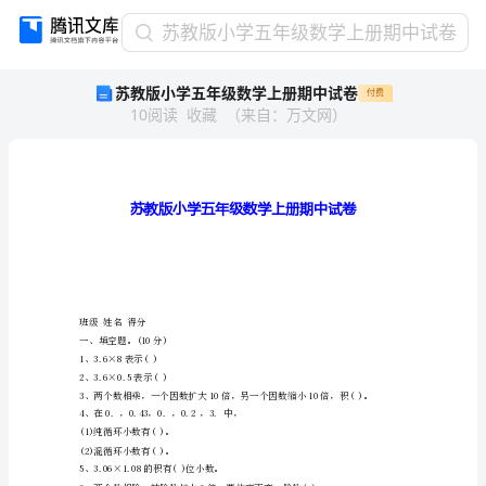
苏
苏教版小学五年级数学上册期中试卷
教
苏教版小学五年级数学上册期中试卷
付费
版
10
阅读
收藏
（
来自
：
万文网
）
小
学
五
年
级
数
学