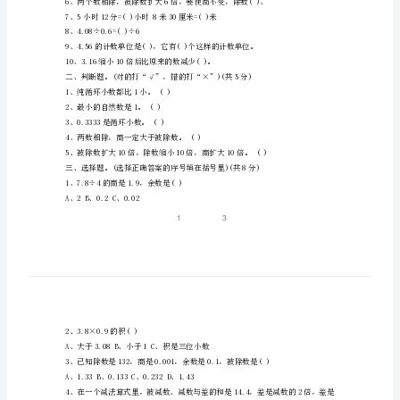
上
册
班级姓名得分
期
一、填空题。(10分)
1、3.6×8表示()
中
2、3.6×0.5表示()
试
卷
4、在0.，0.43，0.，0.2，3.中，
(1)纯循环小数有()。
苏
(2)混循环小数有()。
教
5、3.06×1.08的积有()位小数。
版
小
7、5小时12分=()小时8米30厘米=()米
学
8、4.08÷0.6=()÷6