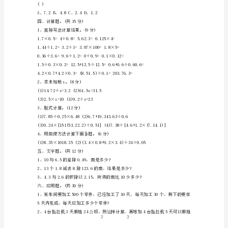
五
10、3.16缩小10倍后比原来的数减少()。
年
级
1、纯循环小数都比1小。()
数
2、最小的自然数是1。()
学
3、0.3333是循环小数。()
上
4、两数相除，商一定大于被除数。()
册
期
1、7.8÷4的商是1.9，余数是()
中
A、2B、0.2C、0.02
试
卷
/
班