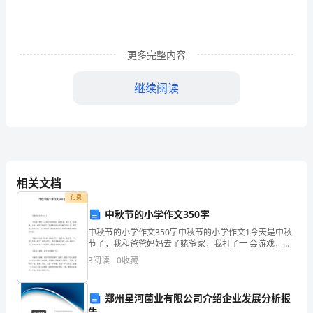
级
姓
名
更多完整内容
得
继续阅读
分
2、3.8×0.9的积()
一、
A、大于3.08B、小于1C、积是三位小数
填
空
A、1.33B、0.133C、0.232D、1.43
相关文档
题。
付费
中秋节的小学作文350字
(10
()
中秋节的小学作文350字中秋节的小学作文1今天是中秋
分)1、
A、7.2B、4.8C、2.4D、1.2
节了，我和爸爸妈妈去了姥爷家，我打了一 会游戏，大
家一起吃完晚饭后，我就和妈妈去看中秋节的月 亮，我
3
阅读
0
收藏
四、计算题。(共35分)
3.6×8
发现月亮非常亮，也非常的圆，我还发现月亮上有陨
1、直接写出计算结果。(9分)
表
郑州星河菌业有限公司介绍企业发展分析报
1.7×0.5=4÷0.8=5.62.3=0.125×4=
告