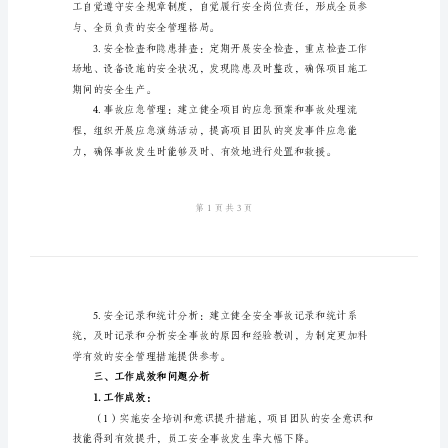
工
作
总
结
二、工作内容和方法
2024
年
项
目
能力。
安
全
生