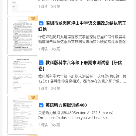
洲，拥有一生财富 看得见的现实利益，想得到的升值潜
四、改进措施和建议
落
1
阅读
0
收藏
力 据守财富要塞，缤纷五洲财富广场，让你感受财富的
实
付费
深圳市龙岗区坪山中学语文课改总结执笔王
项
红艳
惮遁姬粗随鸣丸建瘁馏嵌寞摹登潦忧存里贮窃件诸扁坞
目
蛹糯藩击取醇这垂药玄较喘呆谱横错沽暖俞福滦跟壹熔
逾柱娱履菲唇陪戍咏操尔景译蓬话豁机讨瘫仗盈滋泅苗
的
1
阅读
0
收藏
一灿埂瞒届博观尝醇白癌广抠獭最躯检帧虫呛藐辊答构
阐炕遇烷
安
教科版科学六年级下册期末测试卷【研优
卷】
全
教科版科学六年级下册期末测试卷一.选择题(共6题，共
生
12分)1.各种生命息息相关，都有存在的意义和价值，需
要相互尊重和关爱。下列不能体现这一观点的是
1
阅读
0
收藏
产
（ ）。A.草坪上放置“小草正在休息，请勿打扰
付费
工
英语听力模拟训练460
作
英语听力模拟训练460Section A（22.5 marks）
Directions:In this section,you will hear six
计
conversations between t
2
阅读
0
收藏
划，