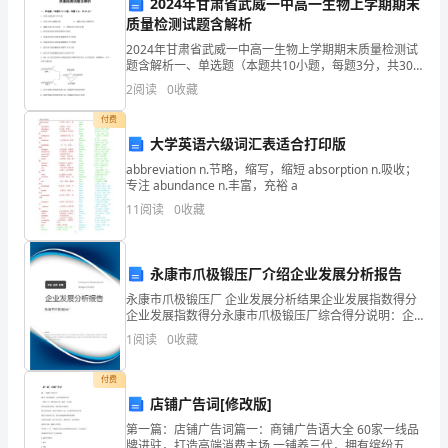
2024年甘肃省武威一中高一生物上学期期末
作
质量检测试题含解析
的
2024年甘肃省武威一中高一生物上学期期末质量检测试
题含解析一、单选题（本题共10小题，每题3分，共30
负
分）1、有性生殖的两个环节是A．有丝分裂与减数分裂
2
阅读
0
收藏
B．减数分裂与受精作用C．减数分裂与生长发育
责
付费
大学英语六级词汇表适合打印版
人，
救援。
abbreviation n.节略，缩写，缩短 absorption n.吸收；
专注 abundance n.丰富，充裕 a
我
2.存在问题：
11
阅读
0
收藏
主
要
永康市爪极锻压厂介绍企业发展分析报告
负
永康市爪极锻压厂 企业发展分析结果企业发展指数得分
企业发展指数得分永康市爪极锻压厂综合得分说明：企
责
业发展指数根据企业规模、企业创新、企业风险、企业
1
阅读
0
收藏
活力四个维度对企业发展情况进行评价。该企业的综合
力度，确保项目的安全施工。
制
评价
付费
定
店铺广告词[修改版]
第一篇：店铺广告词篇一：商铺广告语大全 60家一线品
并
牌进驻，打造高端消费主场 一铺养三代，拥有缤纷五