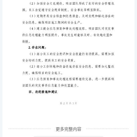
产
与、全员负责的安全管理格局。
月
度
工
期间的安全生产。
作
总
结
一、
工
作
背
景
和
更多完整内容