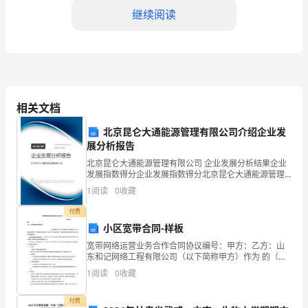
目
继续阅读
标
____
年，
作
相关文档
学有效的安全管理措施提供参考。
为
北京昆仑大通能源管理有限公司介绍企业发
展分析报告
三、工作成效和问题分析
项
北京昆仑大通能源管理有限公司 企业发展分析结果企业
目
1.工作成效：
发展指数得分企业发展指数得分北京昆仑大通能源管理
有限公司综合得分说明：企业发展指数根据企业规模、
1
阅读
0
收藏
安
企业创新、企业风险、企业活力四个维度对企业发展情
况进
付费
全
小区宽带合同-样板
生
宽带网络运营业务合作合同协议编号：甲方：乙方：山
东和记网络工程有限公司（以下简称甲方）作为 的（开
产
发商□/物业管理公司□/业主授权网络运营商口）拥有该
1
阅读
0
收藏
建筑物的管道、机房、桥架、配线的经营权，能够积极
配
工
付费