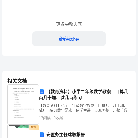
开
场。
更多完整内容
2、
继续阅读
自
信，
知识、有才能。
是
迈
相关文档
向
【教育资料】小学二年级数学教案：口算几
百几十加、减几百练习
成
【教育资料】小学二年级数学教案：口算几百几十加、
功
减几百练习教学要求：使学生进一步巩固整百、整千数
加减整百、整千数的口算方法，能选择自己喜欢的算法
13
阅读
0
收藏
比较熟练地进行口算。教学过程：一、口算基本练习1、
的
揭示课
付费
第
安置办主任述职报告