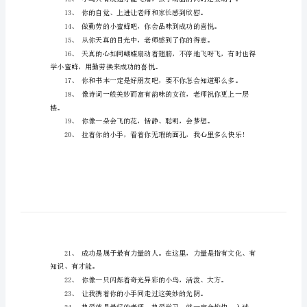
本
心世界。
小
4、广交良友，增长知识。
学
生
老
师
简
短
10、肯
评
11、自信是迈向成功的第一步。
语
范
本