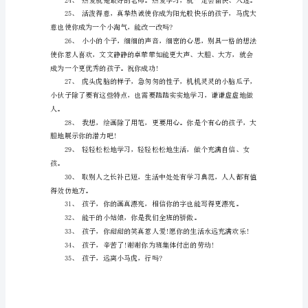
1、
努
学小蜜蜂，用勤劳换来成功的喜悦。
力
从
今
天
楼。
开
场，
成
功
从
零