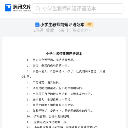
小
小学生教师简短评语范本
学
小学生教师简短评语范本
付费
生
2
阅读
收藏
（
来自
：
贤阅文档
）
教
师
简
短
评
语
2、自信，是迈向成功的
范