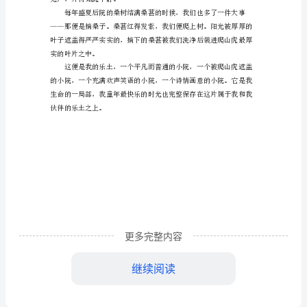
土
六
年
级
作
文
范
文
什
更多完整内容
么
无声，开得如此平静。
继续阅读
是
乐