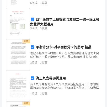
walk等动词词组，通
6
阅读
0
收藏
是
的。
四年级数学上册探索与发现二一课一练无答
案北师大版通用
3
阅读
0
收藏
让
我
付费
平衡计分卡-对平衡积分卡的思考 精品
快
也记不起从什么时候开始，在人力资源管理的理论上突
乐
然兴起了一股平衡积分卡热。是从事HR事业的人口中都
能把BSC说上个一二，我也看了一些关于平衡积分卡的
3
阅读
0
收藏
的
一些零零碎碎的资料，但总感觉对平衡积分卡还应该多
说点
地
海王九岛导游词通用
方
海王九岛导游词海王九岛风景旅游区是庄河市王家镇所
属的国家级海岛森林公园、省级风景名胜区、市级海洋
无
景观自然保护区、全国农业旅游示范点。位于祖国东部
1
阅读
0
收藏
边陲，黄海北部，北距庄河15海里，东至鸭绿江口60海
疑
里。
付费