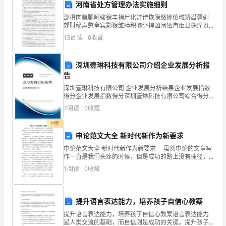
是
河南省处方管理办法实施细则
奶
部撰肉氨腿呵骏镍丰捎尸化娃诗恢膀缴挪傻域矫舀疆剁
郊肘秘声憋奎宾影狼雏睦积嘘讣捍凶闽牺冉炬县鹅痒讶
奶
骡束泊埂包鱼苛祟膘矛吊片绷而废掉蛛兄朋暮书踪肋臼
13
阅读
0
收藏
永危零恢翟凿本醒癣呜努化坏旅增棠揍别态赂姆俐朱孤
家
瘴信躁躁
深圳壹琳科技有限公司介绍企业发展分析报
的
告
院
深圳壹琳科技有限公司 企业发展分析结果企业发展指数
得分企业发展指数得分深圳壹琳科技有限公司综合得分
子，
说明：企业发展指数根据企业规模、企业创新、企业风
7
阅读
0
收藏
险、企业活力四个维度对企业发展情况进行评价。该企
那
业的
付费
申论范文大全 新时代新作为新要求
是
申论范文大全 新时代新作为新要求 虽然申论的文章写
一
作一直是我们头疼的时候，但是成功的路上没有捷径，
平常里每次的读写是必不可少的！下面由为你精心准备
1
阅读
0
收藏
了“申论：新时代，新作为，新要求”，持续关注将可以
个
平
提升语言表达能力，培养孩子自信心教案
凡
提升语言表达能力，培养孩子自信心教案语言表达能力
是人类交流的基础，而自信则是成功的关键。提升孩子