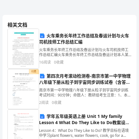
土？
是
实的叶片之中。
相关文档
让
火车乘务长年终工作总结及春运计划与火车
我
司机技师工作总结汇编
们
火车乘务长年终工作总结及春运计划与火车司机技师工
作总结汇编火车乘务长年终工作总结及春运计划本人某
快
某，现年xxx岁.现在xxxx铁路股份公司xxx客运段运用车
16
阅读
0
收藏
间,担任车辆乘务长。高级检车员，从事本工种1
伙伴的乐土之上。
乐
付费
第四次月考滚动检测卷-南京市第一中学物理
的
八年级下册从粒子到宇宙同步训练试卷（含答案
解析）
南京市第一中学物理八年级下册从粒子到宇宙同步训练
地
考试时间：90分钟；命题人：教研组考生注意：1、本卷
分第I卷（选择题）和第Ⅱ卷（非选择题）两部分，满分
2
阅读
0
收藏
方
100分，考试时间90分钟2、答卷前，考生务必用
吗？
学年五年级英语上册 Unit 1 My family
Lesson 4 What Do They Like to Do教案设计
我
冀教版（三起）-冀教版小学五年级上册英语教
Lesson 4：What Do They Like to Do? 教学目标在语境
案
想
中学习plant flowers, water flowers, cook, go for a