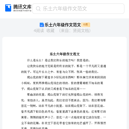
乐
乐土六年级作文范文
土
乐土六年级作文范文
付费
六
4
阅读
收藏
（
来自
：
贤阅文档
）
年
级
作
文
范
文
乐