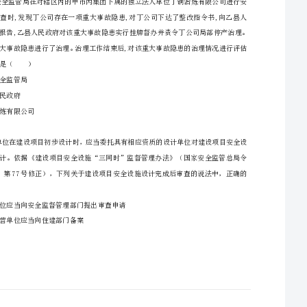
A、质量责任制
一、单选题（本大题共70小题，每题1分，共70分）
B、安全规章制度
1、某机械厂机加工车间车工甲，1年半前调整到该厂浇铸车间从事浇铸工作，现又调回机加工
C、技术交底制度
D、施工工法
2、宋体甲公司是一家一级建筑施工企业，委托乙公司进行塔吊等特种设备的安装与施工，并与
的组织单位应是（）
其签订了安全协议，明确各自的安全管理责任。下列关于甲、乙公司特种设备使用管理的说法
A、甲市安全监管局
B、乙县人民政府
C、丁铜冶炼有限公司
D、丙集团