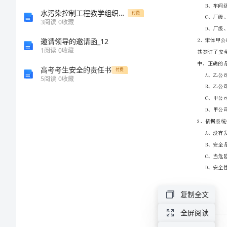
生
水污染控制工程教学组织方案
付费
3
阅读
0
收藏
产
邀请领导的邀请函_12
1
阅读
0
收藏
管
高考考生安全的责任书
付费
5
阅读
0
收藏
理
知
识》
题
库
复制全文
检
全屏阅读