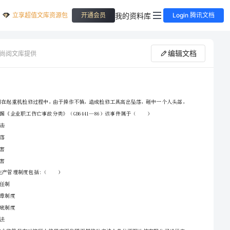
立享超值文库资源包
我的资料库
开通会员
Login 腾讯文档
编辑文档
尚阅文库提供
安全工程师资格证《安全生产管理知识》题库检测试题C卷
A、物体打击
B、高处坠落
C、机械伤害
2、请首先按要求在试卷的指定位置填写您的姓名、准考证号等信息。
D、起重伤害
3、请仔细阅读各种题目的回答要求，在密封线内答题，否则不予评分。