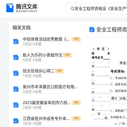
安
全
相关文档
安全工程师资
工
中班体育活动优秀教案《蟋蟀找家》
付费
程
2
阅读
0
收藏
助人为乐的小青蛙作文
师
付费
5
阅读
0
收藏
资
班主任培训心得二
付费
1
阅读
0
收藏
格
泉州市丰泽康氏口腔医疗有限公司介绍企业发展分析报告
2
阅读
0
收藏
证
2023届安徽省阜阳市六校联考中考物理五模试卷含解析
付费
《安
2
阅读
0
收藏
江西省抚州市成考专升本2023年英语模拟试卷及答案
付费
全
3
阅读
0
收藏