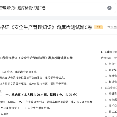
格证《安全生产管理知识》题库检测试题C卷
本文由
付费
省
（市区）
姓名
准考证号
………
密
……….………
…
考试须知：
封
………………
1、考试时间：150分钟，本卷满分为100分。
…
线
………………
…
内
……..………