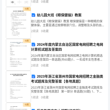
1
阅读
0
收藏
个
付费
月
幼儿园大班《眼保健操》教案
左
幼儿园大班《眼保健操》教案 眼保健操是一种眼睛的保
模板,内容仅供参考
健体操，主要是通过按摩眼部穴位，调整眼及头部的血
右
液循环，调整肌肉，改善眼的疲惫，预防近视等眼部疾
2
阅读
0
收藏
病的目的。下面是我给大家整理的幼儿园大班《眼保健
的
付费
2024年度内蒙古自治区国家电网招聘之电网
实
计算机试题及答案四
习
2024年度内蒙古自治区国家电网招聘之电网计算机精选
试题及答案四一单选题(共60题)1、一名成年女性患者，
生
咳嗽，咳痰伴喘息，每年持续3个月，连续5年发病，其
2
阅读
0
收藏
原因最可能是A.急性肾炎B.硅沉着病C
活，
2023年浙江省滁州市国家电网招聘之金融类
在
考试题库及完整答案【各地真题】
2023年浙江省滁州市国家电网招聘之金融类考试题库及
这
完整答案【各地真题】 第一部分 单选题(50题) 1、下列
对古典经济周期表述正确的是()。A.低谷时经济负增长，
1
阅读
0
收藏
一
经济总量GDP绝对减少B.低谷
付费
段