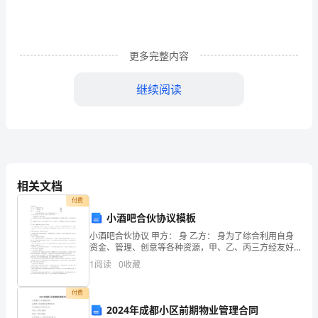
文
前
更多完整内容
言
继续阅读
XX
年
11
相关文档
月
付费
小酒吧合伙协议模板
份，
小酒吧合伙协议 甲方： 身 乙方： 身为了综合利用自身
资金、管理、创意等各种资源，甲、乙、丙三方经友好
我
协商决定 共同经营一间酒吧，并达成如下协议：一． 合
1
阅读
0
收藏
伙酒吧名称： 酒吧所在地：二． 合伙经营项目、
有
付费
幸
2024年成都小区前期物业管理合同