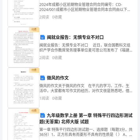
到
2024年成都小区前期物业管理合同合同编号：CD-
2024/001成都市小区前期物业管理合同本合同由以下双
xx
方订立：甲方：[甲方名称]地址：[甲方地址]法定代表
2
阅读
0
收藏
人：[甲方法定代表人]联系电话：[甲方联系
证
付费
券
闽就业报告：无惧专业不对口
闽就业报告：无惧专业不对口 近日，联合国教科文组
公
织产学合作教席常务理事单位麦可思公司发布了《福建
省xx年度大学生就业年度报告》。此次调查在福建省xx
司，
2
阅读
0
收藏
届大学毕业生(指福建省高校毕业的学生，不包
从
付费
微风的作文
而
微风的作文关于微风的作文 在平凡的学习、工作、生
开
底。
活中，大家都有写作文的经历，对作文很是熟悉吧，借
助作文可以宣泄心中的情感，调节自己的心情。那么，
1
阅读
0
收藏
始
怎么去写作文呢？以下是小编精心整理的关于微风的作
三、建议
文，
了
付费
九年级数学上册 第一章 特殊平行四边形测试
题(无答案) 北师大版 试题
我
第一章 特殊平行四边形测试题一、选择题（每题3分，共
两
36分）1、正方形具有而菱形不具有的性质是（ ） A、
四个角都是直角 B、两组对边分别相等C、内角和为