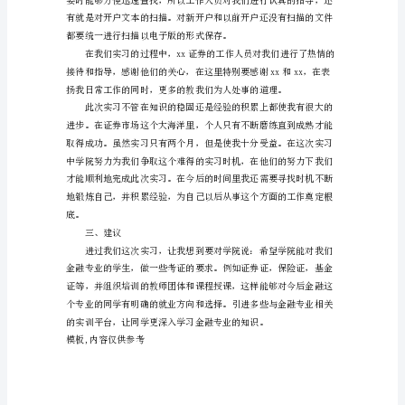
专
业
学
生
证
券
公
对单据特别敏感，总怕有什么闪失。
司
实
案的柜子里。
习
报
告
范