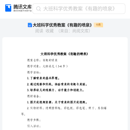
大
大班科学优秀教案《有趣的喷泉》
班
大班科学优秀教案《有趣的喷泉》
付费
科
阅读
收藏
（
来自
：
尚阅文库
）
学
优
秀
教
案
《有
教案名称：有趣的喷泉
趣
教学对象：大班幼儿（3-4岁）