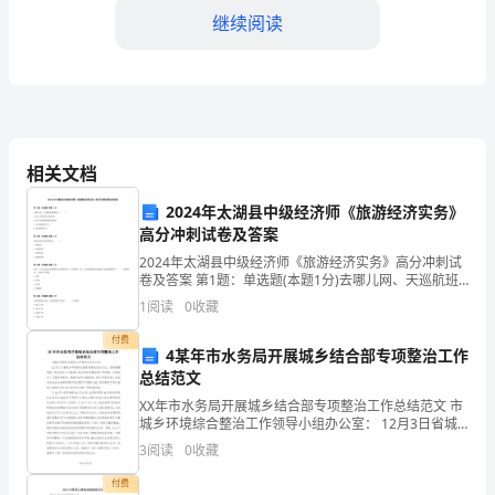
泉
继续阅读
教
学
对
象：
相关文档
会喷出来。
大
2024年太湖县中级经济师《旅游经济实务》
班
高分冲刺试卷及答案
2024年太湖县中级经济师《旅游经济实务》高分冲刺试
幼
卷及答案 第1题：单选题(本题1分)去哪儿网、天巡航班
搜索属于（ ）。A.B2C类型的旅行服务商B.C2B类型的流
1
阅读
0
收藏
儿
畅性服务商C.社交媒体型平台
付费
（3-
4某年市水务局开展城乡结合部专项整治工作
总结范文
4
XX年市水务局开展城乡结合部专项整治工作总结范文 市
并鼓励他们互相欣赏。
岁）
城乡环境综合整治工作领导小组办公室： 12月3日省城
乡环境综合治理电视电话会议后，我局根据省委、市政
3
阅读
0
收藏
巩固拓展：
府关于开展城乡结合部专项整治的工
教
付费