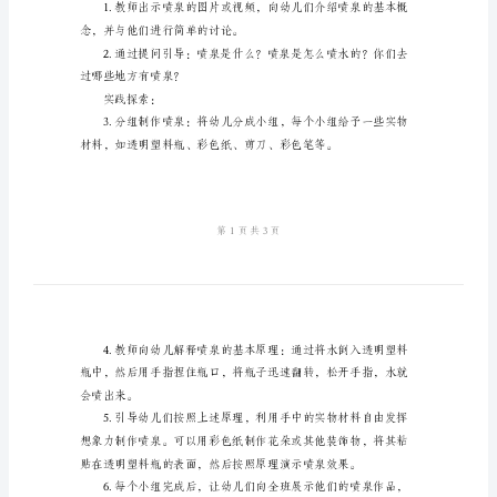
教学目标：
的
1.了解喷泉的基本原理。
喷
泉》
大
教材准备：
班
科
学
等。
优
教学步骤：
秀
教
引入活动：
案