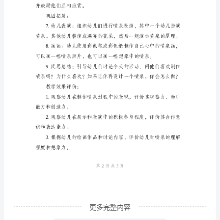
《有
念，并与他们进行简单的讨论。
趣
的
过哪些地方有喷泉？
喷
实践探索：
泉》
教
案
名
称：
有
趣
的
喷
更多完整内容