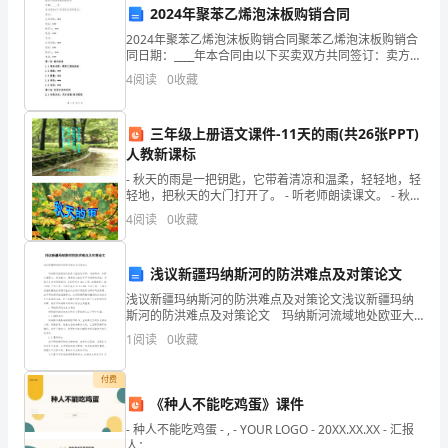
学
2024年聚苯乙烯泡沫板购销合同
2024年聚苯乙烯泡沫板购销合同聚苯乙烯泡沫板购销合
目
同日期：____年本合同由以下买卖双方共同签订：卖方：
公司名称：***地址：***联系人：***电话：***买
标：
4
阅读
0
收藏
方：公司名称：***地址：***联系人
1.
三年级上册语文课件-11天的雨(共26张PPT)
了
人教新课标
解
- 秋天的雨是一把钥匙，它带着清凉和温柔，轻轻地，轻
轻地，把秋天的大门打开了。 - 听老师朗读课文。 - 秋天
的雨 -
喷
4
阅读
0
收藏
教学效果评价：
泉
浅议新疆玛纳斯河的防洪难点及对策论文
的
浅议新疆玛纳斯河的防洪难点及对策论文浅议新疆玛纳
能力和创造力。
斯河的防洪难点及对策论文 玛纳斯河流域地处欧亚大
基
陆板块中部，远离海洋，年降水量稀少，蒸发量大，属
1
阅读
0
收藏
典型大陆性干旱气候影响河流。其最大支流为玛纳斯
本
河，
付费
识和表达能力。
原
《种人不能吃鸡蛋》课件
理。
- 种人不能吃鸡蛋 - , - YOUR LOGO - 20XX.XX.XX - 汇报
人：