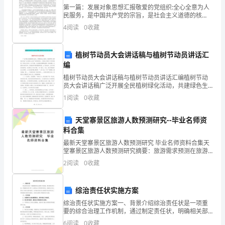
第一篇：发展对象思想汇报敬爱的党组织:全心全意为人
瘦
民服务，是中国共产党的宗旨，是社会主义道德的核
心，对于我党具有重要的意义。全心全意为人民服务，
瘦
4
阅读
0
收藏
是历史唯物主义的基本要求，是党的各项事业取得胜利
的重要保
的、
植树节动员大会讲话稿与植树节动员讲话汇
矮
编
摇摆不定。
植树节动员大会讲话稿与植树节动员讲话汇编植树节动
矮
员大会讲话稿广泛开展全民植树绿化活动，共建绿色生
态城市，既是贯彻 落实我区实施“生态建设大会战“的具
的，
1
阅读
0
收藏
体要求，又是树立和落实 科学发展观，实现生态良好，
生
但
天堂寨景区旅游人数预测研究--毕业名师资
料合集
是
最新天堂寨景区旅游人数预测研究 毕业名师资料合集天
我
堂寨景区旅游人数预测研究摘要：旅游需求预测在旅游
业的规划与经营过程中起着科学的指导作用，本文应用
2
阅读
0
收藏
趋势外推模型的二次方程预测模型对天堂寨旅游景区游
身
“老爷爷，这钱给您。”说完
客量
体
综治责任状实施方案
健
综治责任状实施方案一、背景介绍综治责任状是一项重
要的综合治理工作机制，通过制定责任状，明确相关部
门和个人的综治工作职责和目标，倒逼各方加大综治工
康、
6
阅读
0
收藏