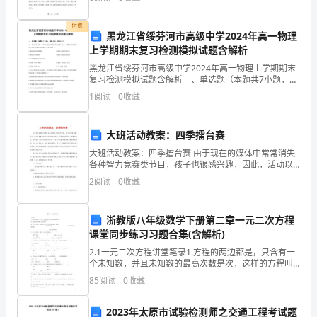
作的力度和效果。本实施方案旨在全面提升综治责任状
工作的推
十
付费
黑龙江省绥芬河市高级中学2024年高一物理
分
上学期期末复习检测模拟试题含解析
可
黑龙江省绥芬河市高级中学2024年高一物理上学期期末
复习检测模拟试题含解析一、单选题（本题共7小题，每
题4分，共28分）1、一艘宇宙飞船绕一个不知名的行星
爱
1
阅读
0
收藏
表面（贴着表面）飞行，要测定该行星的密度，在引
的
大班活动教案：四季擂台赛
样
大班活动教案：四季擂台赛 由于现在的媒体中常常消失
各种智力竞赛类节目，孩子也很感兴趣，因此，活动以
子。
竞赛这种孩子喜爱的方式绽开，也是培育孩子的一种竞
2
阅读
0
收藏
争意识。同时通过小组合作竞赛的形式，让幼儿产生集
有
一
浙教版八年级数学下册第二章一元二次方程
课堂同步练习习题合集(含解析)
次，
2.1一元二次方程讲堂笔录1.方程的两边都是，只含有一
个未知数，并且未知数的最高次数是次，这样的方程叫
我
做一元二次方程.2.一元二次方程的一般形式是；其中a，
85
阅读
0
收藏
b，c是已知数，且a≠.课时训练A组基础训练
们
2023年太原市试验检测师之交通工程考试题