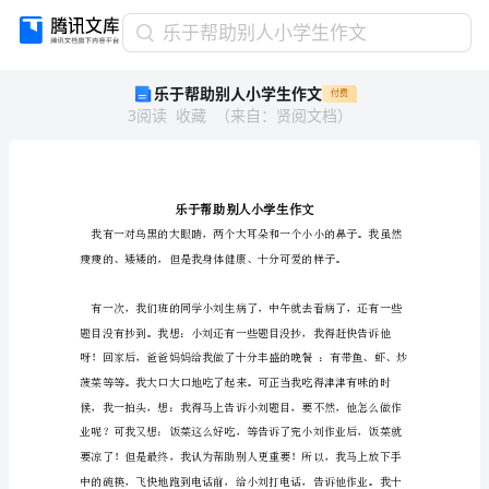
乐
乐于帮助别人小学生作文
于
乐于帮助别人小学生作文
付费
帮
3
阅读
收藏
（
来自
：
贤阅文档
）
助
别
人
小
学
生
作