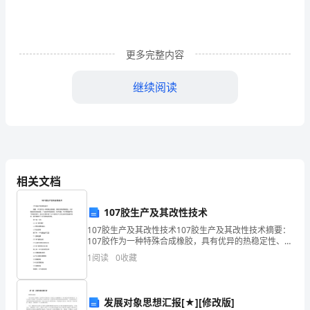
耳
朵
更多完整内容
和
一
继续阅读
个
小
华景象，心情很是舒畅。
小
的
相关文档
鼻
107胶生产及其改性技术
子。
107胶生产及其改性技术107胶生产及其改性技术摘要：
107胶作为一种特殊合成橡胶，具有优异的热稳定性、化
我
学稳定性和机械性能，广泛应用于航空航天、电子电
1
阅读
0
收藏
器、汽车等高温环境下的密封材料。本论文主要介绍了
虽
然
发展对象思想汇报[★][修改版]