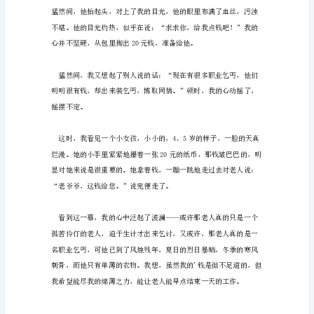
我
有
一
为我帮助了别人，让别人更快乐！
对
乌
黑
的
大
眼
睛，
两
个
大