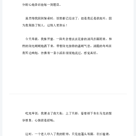
文
乐
于
帮
助
别
人
小
学
生
作
分耐心地告诉他每一到题目。
文