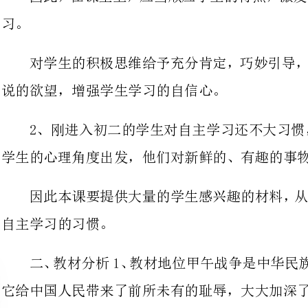
说的欲望，增强学生学习的自信心。
2、刚进入初二的学生对自主学习
学生的心理角度出发，他们对新鲜的、有趣的事物有强烈的好奇心。
因此本课要提供大量的学生感兴趣
自主学习的习惯。
它给中国人民带来了前所未有的耻辱，大大加深了中国社会的半殖民地化。
它上
下启帝国主义瓜分中国的狂潮，在这
受到大规模的军事侵略，是民族危机最严重的时期。
清王朝腐朽不堪、积贫积弱现象彻底暴露，亡国之祸迫在眉睫。
也正是这场战争，促成了自鸦片战