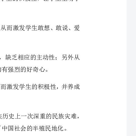
还不大习惯，缺乏相应的主动性；另外从
的材料，从而激发学生的积极性，并养成
二、教材分析1、教材地位甲午战争是中华民族历史上一次深重的民族灾难，
承两次鸦片战争，但损失之惨重超过了鸦片战争以来历次外祸之总和；
以后中国更为全方位地被迫开放，并且相继
争以来前所未有的民族觉醒，危机也是转