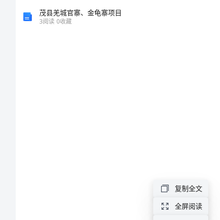
中
茂县羌城官寨、金龟寨项目
3
阅读
0
收藏
日
战
争》
说
课
稿
初
二
复制全文
历
全屏阅读