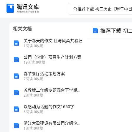
推
荐
相关文档
推荐下载 初
下
关于春天的作文 且与风柔共春归
载
1
阅读
0
收藏
公司（企业）项目生产计划方案
初
19
阅读
0
收藏
二
春节餐厅活动策划方案
7
阅读
0
收藏
历
出。
苏教版二年级专题混合下学期数学期末模拟试卷
2
阅读
0
收藏
史
以感动为话题的作文1650字
习。
《甲
6
阅读
0
收藏
浙江大盈建设有限公司介绍企业发展分析报告
午
1
阅读
0
收藏