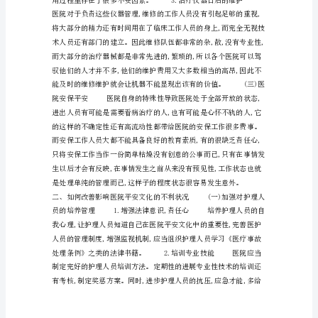
文
化
论
如
何
构
建
医
院
的
平
安
文