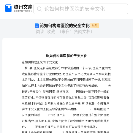
论
论如何构建医院的安全文化
如
论如何构建医院的安全文化
付费
何
阅读
收藏
（
来自
：
贤阅文档
）
构
建
医
院
的
安
论如何构建医院的平安文化
全