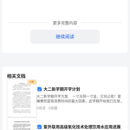
化
更多完整内容
摘
继续阅读
要:
医
院
是
相关文档
社
付费
会
大二新学期开学计划
大二新学期开学方案 一寸光阴一寸金，又何止呢！爱
组
睡懒觉是我浪费时间的最大因素，此学期开始我已在渐
渐克服当中。以下是收集的关于《大二新学期开学方
成
5
阅读
0
收藏
案》，仅供大家阅读参考！ 人生如水，川流而过。人
生
部
紫外联用高级氧化技术处理饮用水应用进展