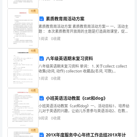
文
了一些问题。 对此，我院及时召开乡、村两级公卫工
作总
化
付费
素质教育周活动方案
的
素质教育周活动方案 素质教育周活动方案一 一、活动主
题 ： 本次素质教育开放周的主题是打造高效课堂，促进
成
学生个性发展。 二、活动目的 为使学生素质得到提高，
1
阅读
0
收藏
能力得到
败
付费
直
八年级英语期末复习资料
接
八年级英语期末复习资料 单词： 1. 关于collect: collect
收集(动词, 动作) collection 收藏品(名词, 可数)
影
collecting 收集(名词，一件事) col
1
阅读
0
收藏
像
付费
着
小班英语活动教案《cat和dog》
小班英语活动教案《cat和dog》一、活动目标1、培养幼
整
儿对于英语的兴趣，让幼儿乐意参与英语活动2、在教师
的带领下，让幼儿了解动物cat 和dog 的英语名称3、通
个
9
阅读
0
收藏
过活动促进幼儿交往能力与初步的合作能
行
付费
201X年度服务中心年终工作总结201X年计