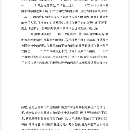
文
化
论
如
何
构
建
医
院
的
平
安