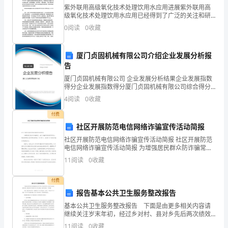
分
紫外联用高级氧化技术处理饮用水应用进展紫外联用高
中
级氧化技术处理饮用水应用已经得到了广泛的关注和研
究。随着人们对水质安全和健康的关注度不断提高，传
0
阅读
0
收藏
统的水处理方法已经无法满足日益增长的需求。因此，
非
紫外联用
常
厦门贞固机械有限公司介绍企业发展分析报
告
重
厦门贞固机械有限公司 企业发展分析结果企业发展指数
要
得分企业发展指数得分厦门贞固机械有限公司综合得分
说明：企业发展指数根据企业规模、企业创新、企业风
4
阅读
0
收藏
险、企业活力四个维度对企业发展情况进行评价。该企
的
业的
付费
一
社区开展防范电信网络诈骗宣传活动简报
个
社区开展防范电信网络诈骗宣传活动简报 社区开展防范
电信网络诈骗宣传活动简报 为增强居民群众防诈骗常
识，减少诈骗的犯罪案件的发生，切实维护辖区居民的
环
11
阅读
0
收藏
切身利益，9月28日，犀池社区开展反诈
节,
付费
报告基本公共卫生服务整改报告
医
基本公共卫生服务整改报告 下面是由更多相关内容请
院
继续关注岁末年初，经过乡对村、县对乡先后两次绩效
考核，我院各项工作较往年有了很大提高，同时也发现
11
阅读
0
收藏