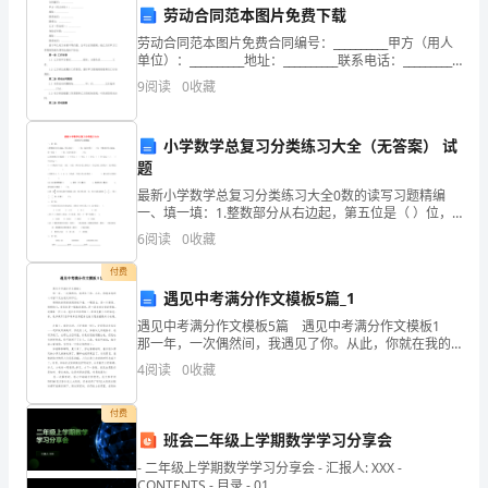
劳动合同范本图片免费下载
与
劳动合同范本图片免费合同编号：__________甲方（用人
选
单位）：__________地址：__________联系电话：__________
联系人：__________乙方（劳动者）：______
9
阅读
0
收藏
拔：
负
小学数学总复习分类练习大全（无答案） 试
题
责
最新小学数学总复习分类练习大全0数的读写习题精编
组
一、填一填：1.整数部分从右边起，第五位是（ ）位，
亿位在第（ ）位；小数部分从左边起，第一位是（ ）
6
阅读
0
收藏
织
位，万分位在第（
付费
招
遇见中考满分作文模板5篇_1
聘
遇见中考满分作文模板5篇 遇见中考满分作文模板1
那一年，一次偶然间，我遇见了你。从此，你就在我的
活
心中留下无法泯灭的印记。 绵绵的春雨淅淅沥沥地下
4
阅读
0
收藏
着，一眼望去，是一片新绿。稍稍抬头，看见的是
动，
付费
制
班会二年级上学期数学学习分享会
- 二年级上学期数学学习分享会 - 汇报人: XXX -
定
CONTENTS - 目录 - 01