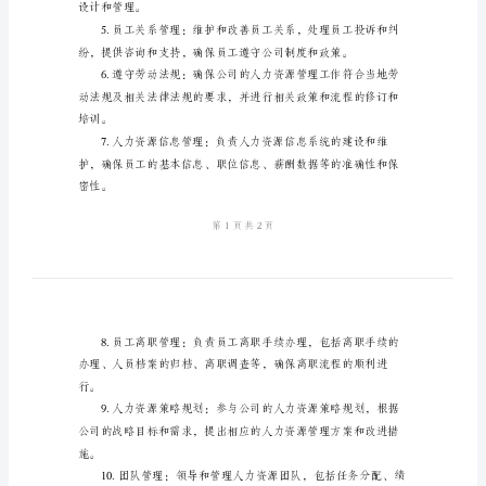
责
决定录用与否。
人
事
主
管
作要求和个人职业发展目标。
工
作
职
施，确保绩效和业绩
责
2024
职
设计和管理。
责