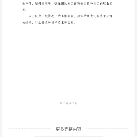
作
为
人
事
主
培训。
管，
您
的
密性。
工
作
职
责
更多完整内容
将