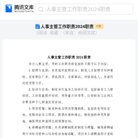
人
人事主管工作职责2024职责
事
人事主管工作职责2024职责
付费
主
2
阅读
收藏
（
来自
：
尚阅文库
）
管
工
作
职
责
2024
职