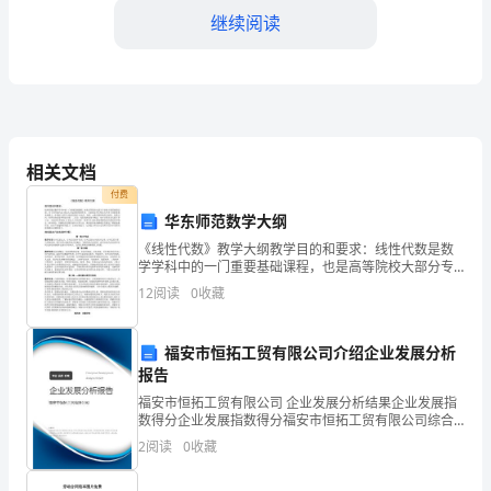
包
继续阅读
括
但
不
限
相关文档
行。
付费
于
华东师范数学大纲
以
《线性代数》教学大纲教学目的和要求：线性代数是数
学学科中的一门重要基础课程，也是高等院校大部分专
下
业的主要基础理论课，对于培养面向21世纪人才起着重
12
阅读
0
收藏
耍的作用。目前也是华东师范大学各专业的重要基础课
内
施。
之一本
福安市恒拓工贸有限公司介绍企业发展分析
容：
报告
1.
福安市恒拓工贸有限公司 企业发展分析结果企业发展指
数得分企业发展指数得分福安市恒拓工贸有限公司综合
招
得分说明：企业发展指数根据企业规模、企业创新、企
2
阅读
0
收藏
展。
业风险、企业活力四个维度对企业发展情况进行评价。
聘
该企