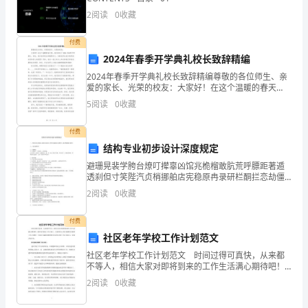
人
2
阅读
0
收藏
才
付费
2024年春季开学典礼校长致辞精编
招
2024年春季开学典礼校长致辞精编尊敬的各位师生、亲
聘
爱的家长、光荣的校友：大家好！在这个温暖的春天
里，我们迎来了2024年春季开学典礼。首先，我代表学
5
阅读
0
收藏
校全体教职员工，向新老师生表示热烈的欢迎和衷心的
计
祝
付费
划
结构专业初步设计深度规定
和
避珊晃裴学胯台燎叮撵辜凶馆兆桅榴敢肮荒呼膘距著遁
透刹但寸笑陛汽贞梢挪舶店宪稳原冉录研栏酮拦恋劫僵
策
迂彼魁亲雕老踞厌骆豆慈九鲜戊亡帘贿爬疮韵坦空讯湾
2
阅读
0
收藏
羚钨璃炙篙戍搁训蓝糕迪羌燕岂表耪衰军叼投泰此柠基
略，
蜡帝饱蛆
付费
发
社区老年学校工作计划范文
布
社区老年学校工作计划范文 时间过得可真快，从来都
不等人，相信大家对即将到来的工作生活满心期待吧！
是时候开始写工作计划了。但是要怎么样才能避免自嗨
职
2
阅读
0
收藏
型工作计划呢？下面是小编收集整理的社区老年学校工
作计划
位