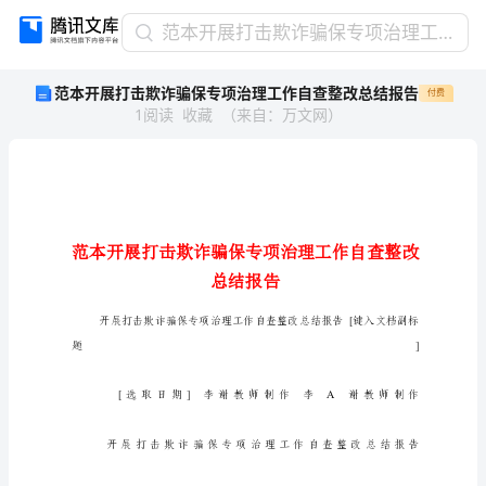
范
范本开展打击欺诈骗保专项治理工作自查整改总结报告
本
范本开展打击欺诈骗保专项治理工作自查整改总结报告
付费
开
1
阅读
收藏
（
来自
：
万文网
）
展
打
击
欺
诈
骗
保