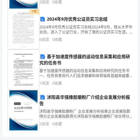
专
3
阅读
0
收藏
业规模、企业创新、企业风险、企业活力四个维度对企
项
业发
付费
2024年9月优秀公证员实习总结
治
2024年9月优秀公证员实习总结2024年9月，我从大学毕
理
业后，进入了公证行业，开始了我的公证员实习生涯。
这个月的实习经历不仅让我对公证工作有了更深入的了
6
阅读
0
收藏
工
解，还提高了我的专业能力和实践操作技能。在这里
作
基于加速度传感器的运动信息采集和应用研
究的任务书
自
基于加速度传感器的运动信息采集和应用研究的任务书
查
一、任务背景现代人们追求健康和体育锻炼是越来越重
视和关注的问题。而现代科技的发展，尤其是移动智能
1
阅读
0
收藏
整
终端的普及，为人们的健康管理和运动锻炼提供了更加
方便、快
改
沭阳县华强橡胶磨粉厂介绍企业发展分析报
告
总
沭阳县华强橡胶磨粉厂 企业发展分析结果企业发展指数
得分企业发展指数得分沭阳县华强橡胶磨粉厂综合得分
结
说明：企业发展指数根据企业规模、企业创新、企业风
2
阅读
0
收藏
险、企业活力四个维度对企业发展情况进行评价。该企
报
业的