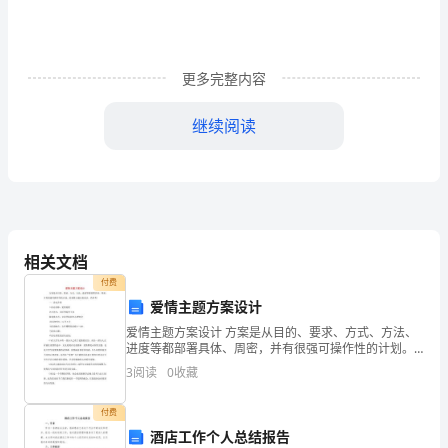
诈
骗
更多完整内容
保
专
继续阅读
项
治
理
相关文档
工
付费
作
爱情主题方案设计
自
爱情主题方案设计 方案是从目的、要求、方式、方法、
进度等都部署具体、周密，并有很强可操作性的计划。
的爱情主题方案设计，供参考！ 一、活动介绍 ⒈活动名
查
3
阅读
0
收藏
称：爱的旅程
整
付费
改
酒店工作个人总结报告