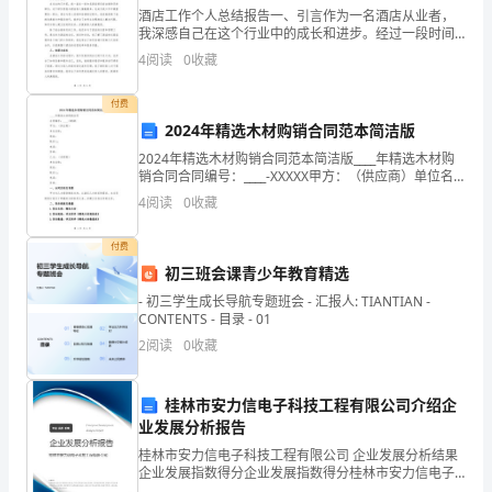
酒店工作个人总结报告一、引言作为一名酒店从业者，
总
我深感自己在这个行业中的成长和进步。经过一段时间
的工作，我对酒店管理和服务有了更深入的理解。本文
4
阅读
0
收藏
结
将对我在酒店工作中的个人经历进行总结和反思，以及
我对未来
报
付费
2024年精选木材购销合同范本简洁版
告
2024年精选木材购销合同范本简洁版____年精选木材购
销合同合同编号：____-XXXXX甲方：（供应商）单位名
开
称：地址：联系人：电话：传真：乙方：（采购商）单
4
阅读
0
收藏
位名称：地址：联系人：电话：传真：一、
展
付费
打
初三班会课青少年教育精选
击
- 初三学生成长导航专题班会 - 汇报人: TIANTIAN -
CONTENTS - 目录 - 01
欺
2
阅读
0
收藏
诈
桂林市安力信电子科技工程有限公司介绍企
骗
业发展分析报告
保
桂林市安力信电子科技工程有限公司 企业发展分析结果
企业发展指数得分企业发展指数得分桂林市安力信电子
科技工程有限公司综合得分说明：企业发展指数根据企