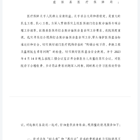
专
项
治
理
工
作
自
查
整