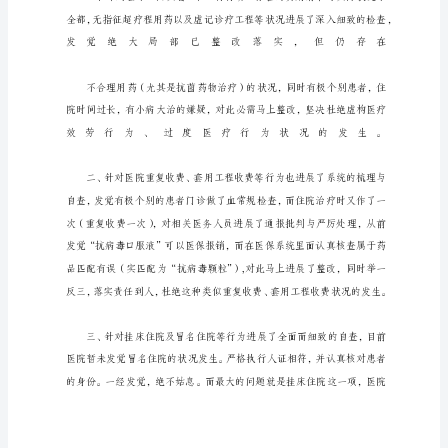
改
总
结
报
告
范
本
开
展
打
击
欺