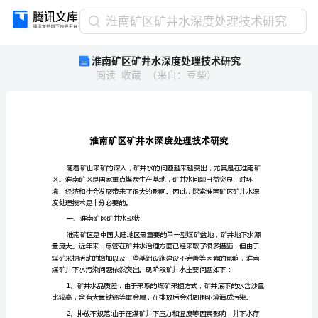
淮
淮南矿区矿井水深度处理技术研究
南
淮南矿区矿井水深度处理技术研究
矿
阅读
收藏
（
来自
：
豆柴
）
区
矿
井
水
深
度
处