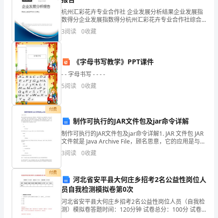
来
杭州汇彩花卉专业合作社 企业发展分析结果企业发展指
越
数得分企业发展指数得分杭州汇彩花卉专业合作社综合
得分说明：企业发展指数根据企业规模、企业创新、企
突
3
阅读
0
收藏
业风险、企业活力四个维度对企业发展情况进行评价。
耗、低成本等优点。
该企
出，
2、原理：
《字母书写教学》PPT课件
尤
- - 字母书写 - - - -
其
5
阅读
0
收藏
是
付费
在
制作可执行的JAR文件包及jar命令详解
理工艺，更好地解决矿井水问题。
淮
制作可执行的JAR文件包及jar命令详解1. JAR 文件包 JAR
文件就是 Java Archive File，顾名思意，它的应用是与
3、设备：
Java 息息相关的，是 Java 的一种文档格式。JA
南
3
阅读
0
收藏
矿
付费
河北省安平县大何庄乡招考2名公益性岗位人
区。
员自我检测模拟卷第0次
稳定，能够很好地处理矿井水。
淮
河北省安平县大何庄乡招考2名公益性岗位人员（自我检
测）模拟卷答题时间：120分钟 试卷总分：100分 试卷
四、结论
试题：共200题题型单选题多选题填空题判断题简答题公