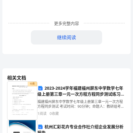
采
矿
更多完整内容
的
继续阅读
深
入，
矿
井
1、处理工艺：
相关文档
水
付费
2023-2024学年福建福州屏东中学数学七年
的
级上册第三章一元一次方程方程同步测试练习题
（解析版）
问
福建福州屏东中学数学七年级上册第三章一元一次方程
方程同步测试 考试时间：90分钟；命题人：教研组考生
题
注意：1、本卷分第I卷（选择题）和第Ⅱ卷（非选择题）
1
阅读
0
收藏
两部分，满分100分，考试时间90分钟2、答卷前
理体系。
越
杭州汇彩花卉专业合作社介绍企业发展分析
报告