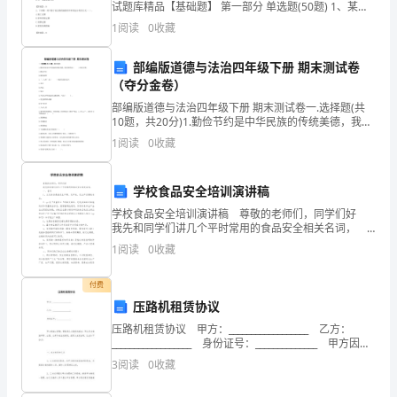
试题库精品【基础题】 第一部分 单选题(50题) 1、某中
设计、建筑。
样
央部委以公开招标方式，利用财政资金采购一台技术复
1
阅读
0
收藏
杂的实验室分析仪器，达到了政府采购限
的
部编版道德与法治四年级下册 期末测试卷
美
（夺分金卷）
部编版道德与法治四年级下册 期末测试卷一.选择题(共
术
10题，共20分)1.勤俭节约是中华民族的传统美德，我们
要养成（ ）的好习惯。A.勤俭节约B.铺张浪费2.“二人转”
1
阅读
0
收藏
作
是（ ）地区的民间艺术
品,
学校食品安全培训演讲稿
使
学校食品安全培训演讲稿 尊敬的老师们，同学们好
我先和同学们讲几个平时常用的食品安全相关名词，
学
一、名词 1、三无食品是指无生产商、无产地、无生产
1
阅读
0
收藏
日期的食品。 2、qs是“质量安全“
生
付费
们
压路机租赁协议
压路机租赁协议 甲方：__________________ 乙方：
深
__________________ 身份证号：______________ 甲方因施
工需
刻
3
阅读
0
收藏