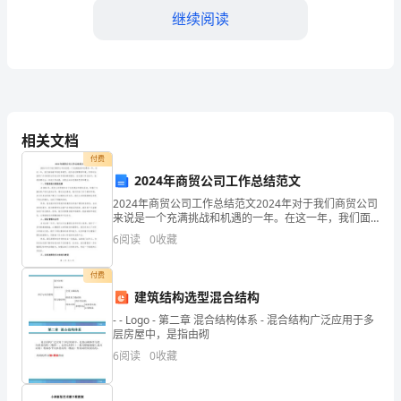
级
继续阅读
美
术
上
学会区分艺术作品所属类别。
册
相关文档
教学难点:
付费
第
2024年商贸公司工作总结范文
一
2024年商贸公司工作总结范文2024年对于我们商贸公司
每一个美术分类具体指代的事物。
来说是一个充满挑战和机遇的一年。在这一年，我们面
单
临着市场竞争激烈、经济波动频繁的环境，但同时也获
6
阅读
0
收藏
得了许多新的合作机会和市场份额的增长。在这篇工作
教学方法:
元
付费
第
讲授法
建筑结构选型混合结构
- - Logo - 第二章 混合结构体系 - 混合结构广泛应用于多
二
层房屋中，是指由砌
教学准备:
课:
6
阅读
0
收藏
美
多媒体课件。