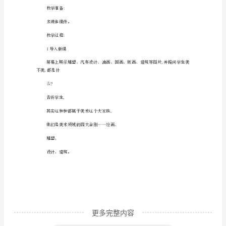
教
过程与方法:
材
分
2寻找生活中的美术
析:
本
3介绍美术门类
节
课
爱。
是
人
教学重点:
教
版
七
更多完整内容
年