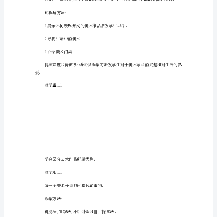
个
大
家
教法分析:
族
美
教学目标:
术
是
个
大
平。
家
族