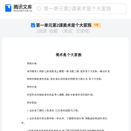
第
第一单元第2课美术是个大家族
一
第一单元第2课美术是个大家族
付费
单
2
阅读
收藏
（
来自
：
文库吧
）
元
第
2
课
美
术
教材分析:
是