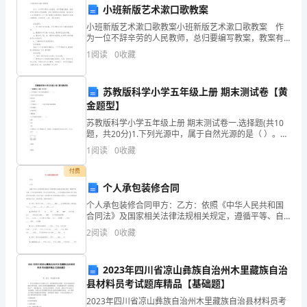
小班新版艺术漱口歌教案
术
教学过程:
小班新版艺术漱口歌教案小班新版艺术漱口歌教案 作
是
为一位不辞辛劳的人民教师，总归要编写教案，教案有
利于教学水平的提高，有助于教研活动的开展。我们该
1
阅读
0
收藏
1导入新课
个
怎么去写教案呢？以下是小编帮大家整理的小班新版艺
术
大
苏教版科学小学五年级上册 期末测试卷【黄
金题型】
家
不美,都是什
苏教版科学小学五年级上册 期末测试卷一.选择题(共10
族。
题，共20分)1.下列光源中，属于自然光源的是（ ）。A.
阳光下闪闪发光的镜子B.萤火虫C.手电筒2.下列做法，（
么?
1
阅读
0
收藏
通
）不利于我们大脑的健康
付费
过
告诉学生,
个人承包装修合同
欣
个人承包装修合同甲方：乙方：依照《中华人民共和国
合同法》及国家相关法律法规相关规定，遵循平等、自
其实这种种都属于美术这个大家族,
赏
愿、公平和诚信的原则，甲乙双方就甲方家____平方房屋
2
阅读
0
收藏
室内装修以包工包料的方式承包给乙方进行施工，材料
要
种
他们是美术领域的四大金刚——绘画、
2023年四川省凉山彝族自治州木里藏族自治
类
县材料员考试题库精品【基础题】
雕塑、
多
2023年四川省凉山彝族自治州木里藏族自治县材料员考