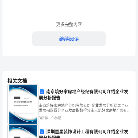
复
习
更多完整内容
资
继续阅读
料
一、
整
数
相关文档
1．
南京筑好家房地产经纪有限公司介绍企业发
那个数就大。
自
展分析报告
二、数的整除
然
南京筑好家房地产经纪有限公司 企业发展分析结果企业
发展指数得分企业发展指数得分南京筑好家房地产经纪
有限公司综合得分说明：企业发展指数根据企业规模、
数：
3
阅读
0
收藏
企业创新、企业风险、企业活力四个维度对企业发展情
就说a能被b整除，也可以说b能整除a。
况进
我
深圳嘉星装饰设计工程有限公司介绍企业发
展分析报告