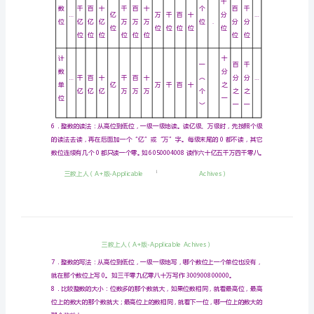
年
2．整数：包括正整数、负整数和0。
级
下
数法。
册
毕
5．数位顺序表：
业
整数部分
…
数
亿级
万级
学
总
数
千
百
十
千
百
十
…
亿
万
位
亿
亿
亿
万
万
万
位
位