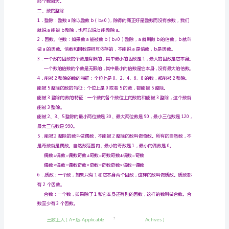
复
位
位
位
位
位
位
习
计
资
数
料-
…
千
百
十
千
百
十
单
亿
万
亿
亿
亿
万
万
万
全
位
套
六
年
级
数
1
学
总