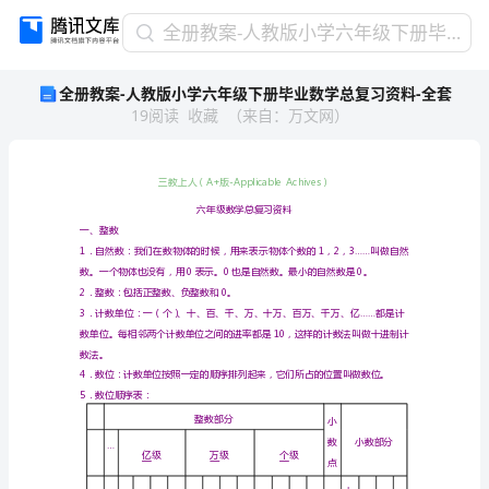
全
全册教案-人教版小学六年级下册毕业数学总复习资料-全套
册
全册教案-人教版小学六年级下册毕业数学总复习资料-全套
教
19
阅读
收藏
（
来自
：
万文网
）
案-
人
教
版
小
学
一、整数
六