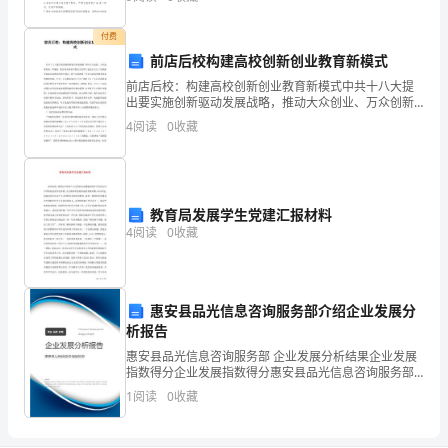
养和生活习惯，促进员工素质的全面发展，拟定本条
体
例。
付费
个
前店后校构建高校创新创业教育新模式
有2个因数。
数
前店后校：构建高校创新创业教育新模式中共十八大提
出要实施创新驱动发展战略，推动大众创业、万众创新
的
发展。国务院、教育部及各省市教育主管部门也先后出
4
阅读
0
收藏
数至少有3个因数。
台了加快推进创新创业教育的相关规定，将“双创教育”作
1，
为当
2，
2
3……
教育局发展学生党建汇报材料
4
阅读
0
收藏
叫
做
惠安县品光信息咨询服务部介绍企业发展分
自
析报告
然
惠安县品光信息咨询服务部 企业发展分析结果企业发展
指数得分企业发展指数得分惠安县品光信息咨询服务部
数。
综合得分说明：企业发展指数根据企业规模、企业创
1
阅读
0
收藏
新、企业风险、企业活力四个维度对企业发展情况进行
评价。
一