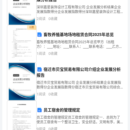
们
深圳嘉星装饰设计工程有限公司 企业发展分析结果企业
在
发展指数得分企业发展指数得分深圳嘉星装饰设计工程
有限公司综合得分说明：企业发展指数根据企业规模、
2
阅读
0
收藏
数
企业创新、企业风险、企业活力四个维度对企业发展情
况进
付费
物
畜牧养殖基地场地租赁合同2025年总览
体
畜牧养殖基地场地租赁合同2025年总览甲方（出租
方）：____地址：____联系人：____联系电话：____乙方
的
（承租方）：____地址：____联系人：____联系电话：____
1
阅读
0
收藏
鉴于甲方拥有合法的
时
能被3整除。
宿迁市贝宝贸易有限公司介绍企业发展分析
候，
报告
用
宿迁市贝宝贸易有限公司 企业发展分析结果企业发展指
数得分企业发展指数得分宿迁市贝宝贸易有限公司综合
最大三位数是990。
来
得分说明：企业发展指数根据企业规模、企业创新、企
1
阅读
0
收藏
业风险、企业活力四个维度对企业发展情况进行评价。
表
该企
员工宿舍的管理规定
示
员工宿舍的管理规定员工宿舍的管理规定一．总则为了
物
使员工宿舍有一个整洁卫生，安全舒适，文明有序，美
观高雅的休息环境，培养员工良好的道德品质，文明修
9
阅读
0
收藏