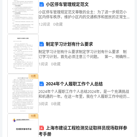
行。
小区停车管理规定范文
址：
四、旅游服务价格的变动：
小区停车管理规定范文尊敬的业主：为了进一步规范小
______
区内停车秩序，维护小区内的交通秩序和居民的正常生
活秩序，根据小区业主委员会的决议，制定了以下停车
12
阅读
0
收藏
管理规定，望大家共同遵守：一、停车位分配原则1. 小
法
区内
定
制定学习计划有什么要求
代
制定学习计划有什么要求制定学习计划有什么要求 制
订学习计划，首先必须注意三个问题。 第一，明确所
表
要达到的目标。比如：是要夯实基础，还是要提高答题
1
阅读
0
收藏
能力;是要应付即将到来的一次会考，还是面向高考
人
五、旅游者权利和义务：
付费
（负
2024年个人履职工作个人总结
2024年个人履职工作个人总结2024年，是一个充满挑战
责
和机遇的一年。在这一年里，我在个人履职工作中经历
了许多事情，获得了许多宝贵的经验教训。以下是我对
人）：
3
阅读
0
收藏
2024年个人履职工作的总结。首先，我意识到有效
______
付费
联
上海市建设工程检测见证取样员现场取样参
考手册
系