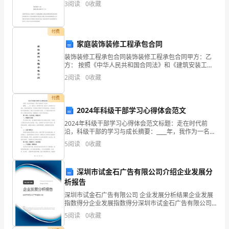
3
阅读
0
收藏
信息导致的后果，乙
电
话：
付费
家庭装饰装修工程承包合同
______
装饰装修工程承包合同装饰装修工程承包合同甲方：乙
方： 按照《中华人民共和国合同法》和《建筑安装工程
乙
承包合同条例》的规定，结合该业主工程的实际状况，
2
阅读
0
收藏
双方商定并达成如下协议： 第一条：工程概况
方
付费
（旅
2024年科级干部学习心得体会范文
游
2024年科级干部学习心得体会范文标题：走在时代前
沿，科级干部的学习与成长摘要：____年，我作为一名科
者）：
级干部，经历了三年的学习与成长。我深刻感受到，只
5
阅读
0
收藏
有通过不断学习和突破自我，才能适应时代发展的要求
姓
深圳市试金石广告有限公司介绍企业发展分
2024
析报告
年
深圳市试金石广告有限公司 企业发展分析结果企业发展
浙
指数得分企业发展指数得分深圳市试金石广告有限公司
江
综合得分说明：企业发展指数根据企业规模、企业创
5
阅读
0
收藏
新、企业风险、企业活力四个维度对企业发展情况进行
省
评价。