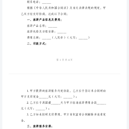
同
甲方（旅行社）：
名称：______
书
地址：______
2024
法定代表人（
年
联系电话：______
浙
江
乙方（旅游者）：
省
姓名：______
出
性别：______
境
身份证号码：______
旅
通讯地址：______
游
联系电话：______
合