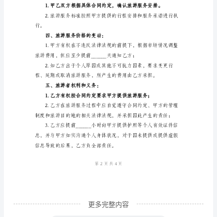
同
乙双方经友好协商，
书
一、旅游产品信息及费用：
浙
江
旅游产品名称：______
省
旅游线路及日程安排：______
出
境
二、付款方式：
旅
游
合
同
书
更多完整内容
合