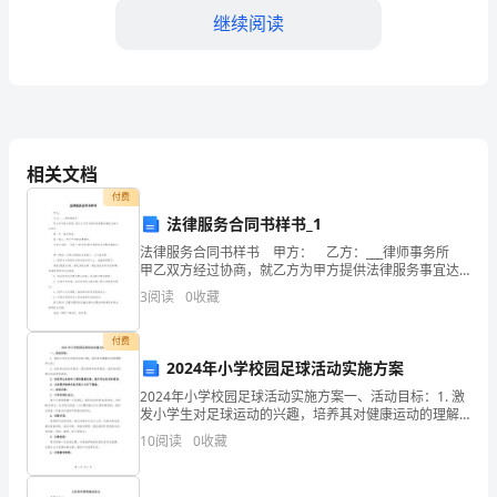
继续阅读
同
编
号：
______
相关文档
甲
付费
方
法律服务合同书样书_1
元（大写：______）；
（旅
法律服务合同书样书 甲方： 乙方：___律师事务所
甲乙双方经过协商，就乙方为甲方提供法律服务事宜达
成本合同书 第一条 服务内容 第一部分：担任甲方
行
3
阅读
0
收藏
的法律顾问： 为该公司的___
金。
社）：
付费
三、旅游服务安排：
2024年小学校园足球活动实施方案
名
2024年小学校园足球活动实施方案一、活动目标：1. 激
称：
发小学生对足球运动的兴趣，培养其对健康运动的理解
和认同；2. 培养学生的合作意识、团队精神和竞争意
10
阅读
0
收藏
______
识，培养其良好的运动品质和素养；3. 促进学生
地