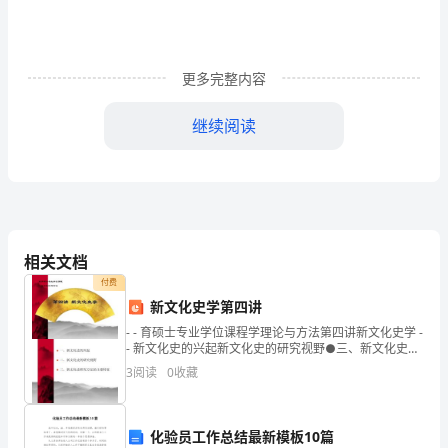
试
卷
一.
更多完整内容
选
继续阅读
择
A.6B.5C.4
题
(共
10
相关文档
二.填空题(共10题，共50分)
题，
付费
新文化史学第四讲
共
- - 育硕士专业学位课程学理论与方法第四讲新文化史学 -
2.将下列动物按是否变态分类。
20
- 新文化史的兴起新文化史的研究视野●三、新文化史研
究方法的主
3
阅读
0
收藏
分)1.
蚕
变态：（）
化验员工作总结最新模板10篇