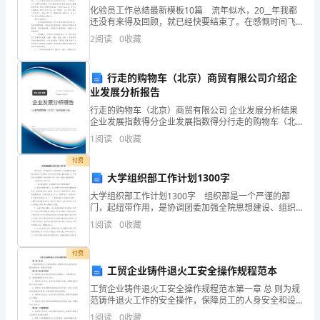
宝
不变态：（）
化验员工作总结最新模板10篇 流年似水，20__年我都
还没有来得及回顾，就已经快要结束了。在感慨时间飞
宝
快的同时，来做一个，以回顾自己工作来获得的经验知
2
阅读
0
收藏
识和为新的一年做个思想准备。 从九月份开始进
孔是为了让盒内外（）流通。
吐
丝
行走的购物车（北京）商贸有限公司介绍企
业发展分析报告
结
行走的购物车（北京）商贸有限公司 企业发展分析结果
企业发展指数得分企业发展指数得分行走的购物车（北
茧
京）商贸有限公司综合得分说明：企业发展指数根据企
1
阅读
0
收藏
业规模、企业创新、企业风险、企业活力四个维度对企
的
业发
付费
过
大学组织部工作计划1300字
大学组织部工作计划1300字 组织部是一个严谨的部
程
门，起纽带作用，是协调团委加强全院思想建设、组织
要（）得多。
建设干部的培养和管理的重要职能部门。下面是给大家
是
1
阅读
0
收藏
整理的大学组织部工作计五篇，希望大家能够喜欢!
（）、（）等。
（
付费
工贸企业铸件退火工安全操作规程范本
）。
（）、（）等。
工贸企业铸件退火工安全操作规程范本第一章 总 则为规
①
范铸件退火工作的安全操作，保障员工的人身安全和设
子朝向（）。
备设施的完好，特制定本规程。第二章 安全技术要求1.
1
阅读
0
收藏