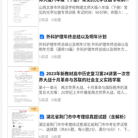
试题（含详解）
山西太原市外国语学校物理北师大版八年级（下册）常
作
见的光学仪器专项训练 考试时间：90分钟；命题人：教
研组考生注意：1、本卷分第I卷（选择题）和第Ⅱ卷（非
为
2
阅读
0
收藏
选择题）两部分，满分100分，考试时间90分钟2
汽车销售面试怎么做自我介绍范文篇3
汽
外科护理年终总结以及明年计划
车
外科护理年终总结以及明年计划 外科护理年终总结以及
明年方案（通用19篇）外科护理年终总结以及明年方案
专
篇1 自20__年7月以来，我从外科开头轮转，通过一段时
1
阅读
0
收藏
间的工作，使我对护理工作有
业
付费
的
2023年新教材高中历史复习第24讲第一次世
界大战十月革命与苏联的社会主义实践学案
一
第十一单元 两次世界大战、十月革命与国际秩序的演
变巨大灾难：20世纪上半叶爆发两次世界大战，给人类
名。
社会造成深重灾难，国际格局也随之发生变化。创新模
5
阅读
0
收藏
式：俄国爆发十月革命，创立社会主义现代化发展新模
在
式。资
付费
学
湖北省荆门市中考理综真题试题（含解析）
湖北省荆门市中考理综试卷湖北省荆门市中考化学试卷
校
一、选择题（共8小题，每小题2分，满分16分）1．下
列变化中，属于化学变化的是（ ）A．蜡烛受热熔化
6
阅读
0
收藏