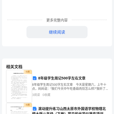
面
试
更多完整内容
怎
继续阅读
么
做
自
我
相关文档
介
付费
绍
8年级学生周记500字左右文章
8年级学生周记500字左右文章 今天是星期六，上午十
范
点，妈妈说：“我们今天中午吃香菇肉饺怎么样?”我听了
非常高兴，连忙说：“太好了，太好了，我最喜欢吃香菇
文
3
阅读
0
收藏
作，具有年轻人火一样的工作热情和活力。
肉饺了。妈妈，今天我来当小厨师怎么样?”妈妈
篇
付费
滚动提升练习山西太原市外国语学校物理北
1
师大版八年级（下册）常见的光学仪器专项训练