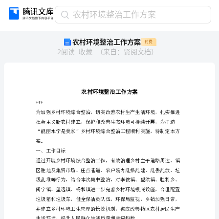
农
农村环境整治工作方案
村
农村环境整治工作方案
付费
环
2
阅读
收藏
（
来自
：
贤阅文档
）
境
整
治
工
作
方
***
案