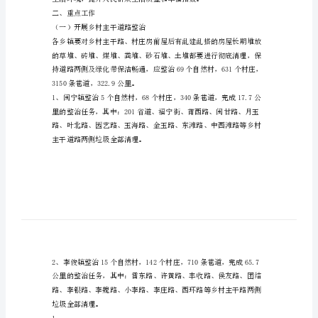
农
村
案。
环
一、工作目标
境
整
治
工
作
方
案
***
为
二、重点工作
（一）开展乡村主干道路整治