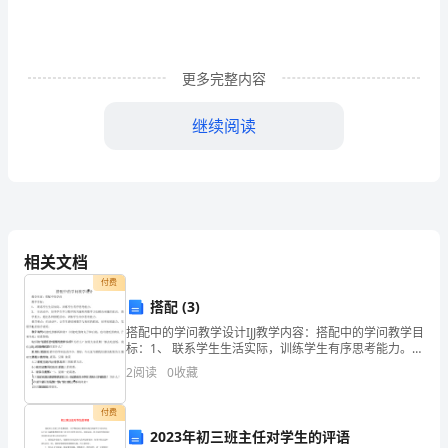
善
农
村
更多完整内容
生
继续阅读
产
生
活
环
相关文档
垃圾全部清理。
境，
付费
1
搭配 (3)
扎
搭配中的学问教学设计IJJ教学内容：搭配中的学问教学目
标：1、 联系学生生活实际，训练学生有序思考能力。
实
2、 在活动中，培养学生学习数学的兴趣和用数学方法解
2
阅读
0
收藏
决问题的意识。 教学重点：通过各种搭配活动，
推
付费
进
2023年初三班主任对学生的评语
干道路两侧垃圾全部清理。