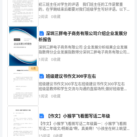
社
初三班主任对学生的评语 我们班主任的工作是繁重
的，在学期结束后都要对我们班级学生写好评语。以下
会
是小编搜集整理的初三班主任对学生的评语，欢迎阅
2
阅读
0
收藏
读，供大家参考和借鉴!更多资讯尽在班主任评语栏目!
主
1
深圳三胖电子商务有限公司介绍企业发展分
义
析报告
新
深圳三胖电子商务有限公司 企业发展分析结果企业发展
指数得分企业发展指数得分深圳三胖电子商务有限公司
农
综合得分说明：企业发展指数根据企业规模、企业创
1
阅读
0
收藏
新、企业风险、企业活力四个维度对企业发展情况进行
村
评价。
付费
班级建议书作文300字左右
建
班级建议书作文300字左右班级建议书作文300字左右
立，
班级是教师和学生交流与沟通的直接场所,做好班级管理
工作,需要科学的管理理论指导。下面由爱汇网小编为你
1
阅读
0
收藏
保
整理班级建议书作文300字左右的相关
护
【作文】小猴学飞看图写话二年级
和
【作文】小猴学飞看图写话二年级篇一：小猴学飞看图
写话二年级文/杨斯淼“啊，真美啊！”小孩坐在树上眺望
改
远处，不停的赞叹道。突然，一只苍鹰从它身边飞过，
15
阅读
0
收藏