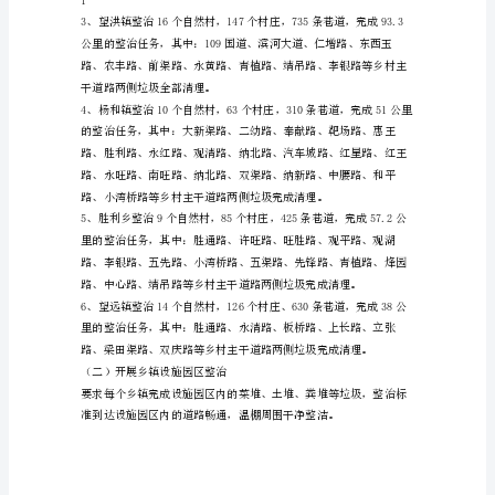
加
强
乡
村
环
3150条巷道，322.9公里。
境
综
合
整
主干道路两侧垃圾全部清理。
治，
切
实
改