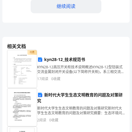
为
继续阅读
人
民
利
相关文档
益
付费
牺
kyn28-12_技术规范书
牲
KYN28-12高压开关柜技术说明概述KYN28-12型铠装式
交流金属封闭开关设备(以下简称开关柜)，系三相交流
50HZ单母线及双母线分段系统的户内成套配电装置，适
奉
17
阅读
0
收藏
用于发电厂、变电站以及工矿企业的额定
献
新时代大学生生态文明教育的问题及对策研
性。
的
究
精
新时代大学生生态文明教育的问题及对策研究新时代大
学生生态文明教育的问题及对策研究摘要：生态环境问
题已经成为当前社会发展亟需解决的重要问题。作为新
神
2
阅读
0
收藏
时代的大学生，他们是国家未来建设的重要力量。然
而，新时代
象