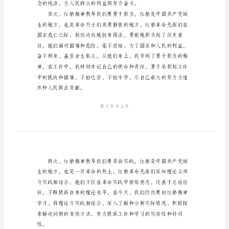
精
神
心
得
些心得体会。
体
会
红
船
精
神
是
中
国