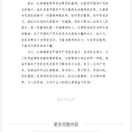
共
产
党
艰
苦
奋
斗、
追
织和人民做出贡献。
求
民
族
复
更多完整内容
兴、