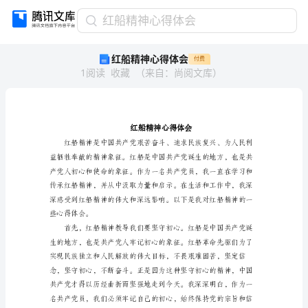
红
红船精神心得体会
船
红船精神心得体会
付费
精
1
阅读
收藏
（
来自
：
尚阅文库
）
神
心
得
体
会
红
船