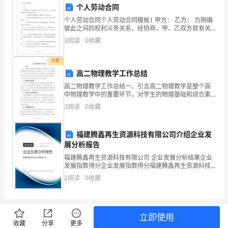
个人劳动合同
征。
个人劳动合同个人劳动合同模板1 甲方： 乙方： 为明确
彼此之间的权利义务关系，经协商，甲、乙双方就有关
红
聘任教学事项达成如下协议： 一、甲方聘任乙方讲授课
3
阅读
0
收藏
程，聘期为，自年
船
付费
是
高二物理教学工作总结
中
高二物理教学工作总结一、引言高二物理教学是整个高
中物理教学中的重要环节，对学生的物理基础和综合素
才能有实现目标的力量。
国
质的培养具有重要意义。在这一学年的物理教学中，我
2
阅读
0
收藏
通过科学的教学设计和方法的灵活运用，努力提高学生
共
的学习兴
福建腾鑫再生资源科技有限公司介绍企业发
产
展分析报告
党
福建腾鑫再生资源科技有限公司 企业发展分析结果企业
发展指数得分企业发展指数得分福建腾鑫再生资源科技
诞
有限公司综合得分说明：企业发展指数根据企业规模、
2
阅读
0
收藏
企业创新、企业风险、企业活力四个维度对企业发展情
生
况进
的
立即使用
收藏
分享
更多