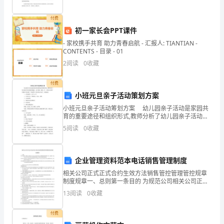
法》、
付费
《中
初一家长会PPT课件
华
- 家校携手共育 助力青春启航 - 汇报人: TIANTIAN -
CONTENTS - 目录 - 01
人
2
阅读
0
收藏
民
付费
共
小班元旦亲子活动策划方案
小班元旦亲子活动筹划方案 幼儿园亲子活动是家园共
和
育的重要途径和组织形式,教师分析了幼儿园亲子活动现
状的根底，元旦到来，新的一年，小班怎么组织开展亲
国
5
阅读
0
收藏
子活动呢？下面是第一的小班元旦亲子，欢送阅读。
地
企业管理资料范本电话销售管理制度
方
相关公司正式正式合约生效方法销售管控管理管控规章
各
制度规章一、总则第一条目的 为规范公司相关公司正式
正式合约生效方法销售管控管理管控工作，保证相 关公
13
阅读
0
收藏
司正式正式合约生效方法销售服务质量，特制定本规章
级
制
付费
人