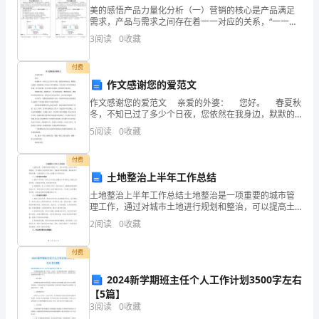
的
美的感悟产品力量化分析（一）营销的核心是产品满足
需求，产品与需求之间存在着一一对应的关系，“一一对
工
应的程度”称之为产品力，对应的程度越高，产品力越
3
阅读
0
收藏
强，则生命周期越长。在营销运作中，产品是营销人员
作，
运作市
付费
根
作文感谢您的爱范文
据
作文感谢您的爱范文 亲爱的外婆： 您好。 春夏秋
冬，不知已过了多少个日夜，您依然在我身边，默默的
支持我。您的脸颊上不知有了多少条皱纹，不知忍受了
《中
5
阅读
0
收藏
多少次寒风的吹袭，也不知煎
华
付费
土地整治上半年工作总结
人
土地整治上半年工作总结土地整治是一项重要的城市管
民
理工作，通过对城市土地进行规划和整治，可以提高土
地的利用效率，改善城市环境质量，推动城市可持续发
2
阅读
0
收藏
共
展。下面是我对上半年土地整治工作的总结。一、工作
目标与进
和
付费
国
2024新学期班主任个人工作计划3500字左右
【5篇】
宪
3
阅读
0
收藏