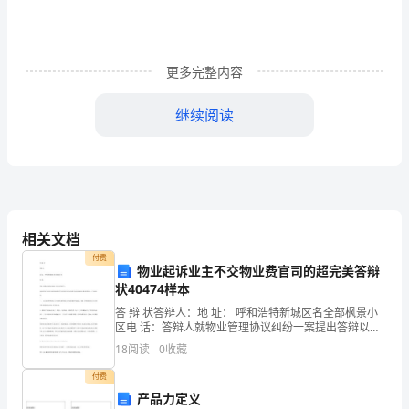
了
做
好
更多完整内容
任
继续阅读
免
国
家
机
相关文档
关
付费
物业起诉业主不交物业费官司的超完美答辩
工
状40474样本
答 辩 状答辩人：地 址： 呼和浩特新城区名全部枫景小
作
区电 话：答辩人就物业管理协议纠纷一案提出答辩以
下：起诉状所述“被告拒不按时缴纳物业费”是因为原告没
人
18
阅读
0
收藏
有按约推行协议和未按相关要求提供服务，已造成违
付费
员
产品力定义