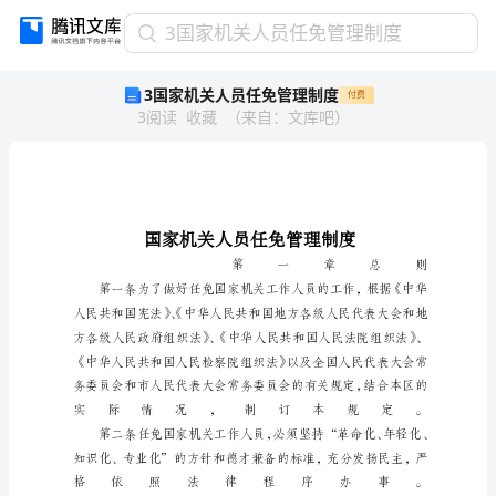
3
3国家机关人员任免管理制度
国
3国家机关人员任免管理制度
付费
家
3
阅读
收藏
（
来自
：
文库吧
）
机
关
人
员
任
免
管