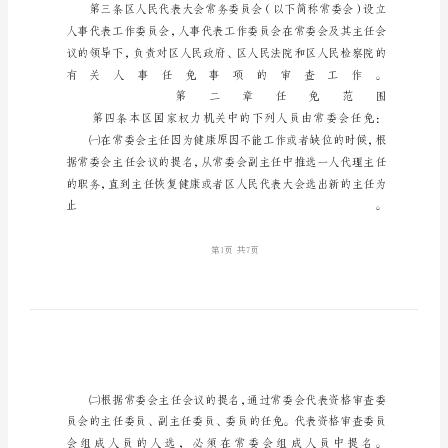
理
制
度
国
家
机
关
人
员
任
免
管