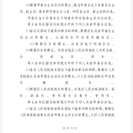
理
制
度
第
一
章
总
则
第
一
条
为