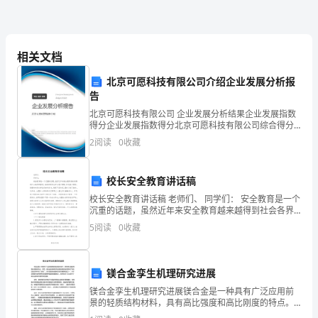
例
如
活灵敏现的小狮子。
相关文档
北京可愿科技有限公司介绍企业发展分析报
大
告
家
北京可愿科技有限公司 企业发展分析结果企业发展指数
得分企业发展指数得分北京可愿科技有限公司综合得分
好，
说明：企业发展指数根据企业规模、企业创新、企业风
2
阅读
0
收藏
险、企业活力四个维度对企业发展情况进行评价。该企
吧！那就亲自到颐和园看看吧！
我
业的
模板,内容仅供参考
校长安全教育讲话稿
是
校长安全教育讲话稿 老师们、 同学们： 安全教育是一个
你
沉重的话题，虽然近年来安全教育越来越得到社会各界
的重视，各类学校师生安全意识增强，防范能力提高，
5
阅读
0
收藏
但重特大伤亡事故仍时有发生，
们
的
镁合金孪生机理研究进展
导
镁合金孪生机理研究进展镁合金是一种具有广泛应用前
景的轻质结构材料，具有高比强度和高比刚度的特点。
游
然而，镁合金的低塑性和较差的耐腐蚀性限制了其在实