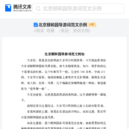
北
北京颐和园导游词范文示例
京
北京颐和园导游词范文示例
付费
颐
2
阅读
收藏
（
来自
：
贤阅文档
）
和
园
导
游
词
范
文