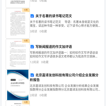
1
阅读
0
收藏
际应用中的广泛推广。孪生是镁合金塑性变形的重要机
大
制之一，
付费
家
关于名著的读书笔记范文
可
关于名著的读书笔记范文 导语：名著本身就是文化的
瑰宝，读这种书是一种享受，记下读书心得才能方便我
们理解这本书。接下来了关于名著的读书笔记范文，文
以
3
阅读
0
收藏
章希望大家喜欢！ 今天我读了《爱的教
叫
付费
写新闻报道的作文加评语
我
写新闻报道的作文加评语篇一：如何给作文写评语谈谈
林
如何给作文写评语很多语文老师都认为批改作文很麻
烦，仅写评语一项就让人头疼。 那么，毕竟该如何给作
12
阅读
0
收藏
导，
文写评语呢？我从自己的工作经受中总结出了 以下几
点。一、
今
北京嘉译友创科技有限公司介绍企业发展分
析报告
天
北京嘉译友创科技有限公司 企业发展分析结果企业发展
就
指数得分企业发展指数得分北京嘉译友创科技有限公司
综合得分说明：企业发展指数根据企业规模、企业创
2
阅读
0
收藏
由
新、企业风险、企业活力四个维度对企业发展情况进行
评价。
付费