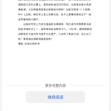
示
例
北
称为“世界第一廊”。
京
颐
子。
和
园
导
以看到颐和园的全部风景。
游
更多完整内容
词
继续阅读
范
文