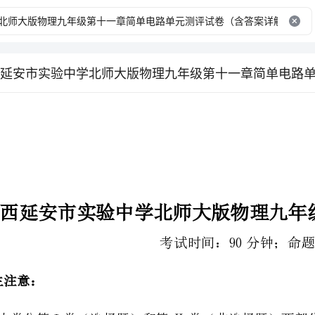
考试时间：90分钟；命题人：教研组
2、答卷前，考生务必用0.5毫米黑色签字笔将自己的姓名、班级填写在试卷规定位置上