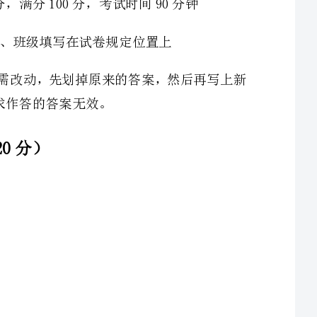
2、两个相同的验电器A和B，A带正电，B不带电，用金属棒把A、B连接起来后如图所示，则（）