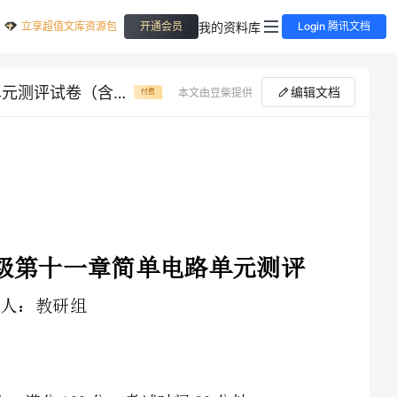
立享超值文库资源包
我的资料库
开通会员
Login 腾讯文档
强化训练陕西延安市实验中学北师大版物理九年级第十一章简单电路单元测评试卷（含答案详解）
编辑文档
本文由豆柴提供
付费
陕西延安市实验中学北师大版物理九年级第十一章简单电路单元测评
1、本卷分第I卷（选择题）和第Ⅱ卷（非选择题）两部分，满分100分，考试时间90分钟
3、答案必须写在试卷各个题目指定区域内相应的位置，如需改动，先划掉原来的答案，然后再写上新