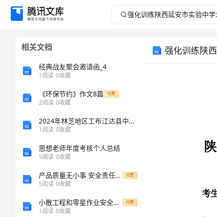
强
化
相关文档
训
经典战友聚会邀请函_4
练
1
阅读
0
收藏
《环保节约》作文8篇
陕
付费
2
阅读
0
收藏
西
2024年林芝地区工布江达县中级统计师《统计基础知识理论及相关知识》巅峰冲刺试卷含解析
1
阅读
0
收藏
延
思想老师年度考核个人总结
考生注意：
5
阅读
0
收藏
安
产品质量无小事 安全责任大于天
付费
市
5
阅读
0
收藏
小散工程和零星作业安全生产指引
付费
实
1
阅读
0
收藏