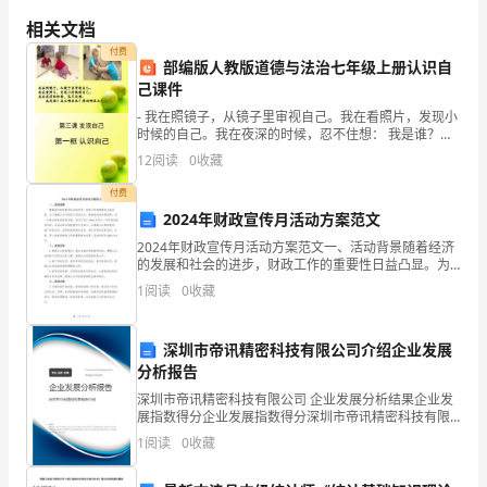
税
相关文档
团
付费
部编版人教版道德与法治七年级上册认识自
员
己课件
- 我在照镜子，从镜子里审视自己。我在看照片，发现小
评
时候的自己。我在夜深的时候，忍不住想： 我是谁？我
从哪里来？将到哪里去？ - 我在照镜子，从镜子里审视自
价
12
阅读
0
收藏
己。
付费
总
2024年财政宣传月活动方案范文
结
2024年财政宣传月活动方案范文一、活动背景随着经济
的发展和社会的进步，财政工作的重要性日益凸显。为
的
了增强公众对财政工作的认识，提高财政宣传的效果，
1
阅读
0
收藏
进一步推动财政改革和发展，我们计划于2024年举办一
活
深圳市帝讯精密科技有限公司介绍企业发展
动，
分析报告
旨
深圳市帝讯精密科技有限公司 企业发展分析结果企业发
展指数得分企业发展指数得分深圳市帝讯精密科技有限
在
公司综合得分说明：企业发展指数根据企业规模、企业
1
阅读
0
收藏
创新、企业风险、企业活力四个维度对企业发展情况进
总
行评