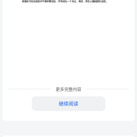
我
市
一步提高了自己的自我管理能力。
国
家
税
务
局
组
题，探寻改进的方法和方向。
织
更多完整内容
了
继续阅读
一
次
地