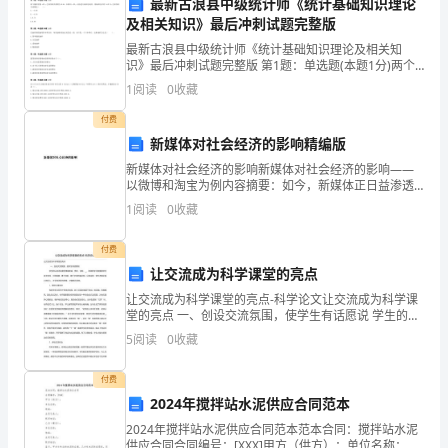
最新古浪县中级统计师《统计基础知识理论
结
及相关知识》最后冲刺试题完整版
过
最新古浪县中级统计师《统计基础知识理论及相关知
识》最后冲刺试题完整版 第1题：单选题(本题1分)两个
随机变量x和y之间的相关系数为0.86，如果对x和y分别
去
1
阅读
0
收藏
进行标准化处理，则标准化后的Zx和Zy之间的
一
付费
新媒体对社会经济的影响精编版
年
新媒体对社会经济的影响新媒体对社会经济的影响——
以微博和淘宝为例内容摘要：如今，新媒体正日益渗透
的
人们的生活。我们每天拿手机上网、看报；空闲时用数
1
阅读
0
收藏
字电视点播电影；路途中收看移动电视或者拿出ipad浏
工
览网
付费
作
让交流成为科学课堂的亮点
表
让交流成为科学课堂的亮点-科学论文让交流成为科学课
堂的亮点 一、创设交流氛围，使学生有话愿说 学生的认
现、
知活动易受情绪影响，宽松、活跃、__、和谐的学习氛围
5
阅读
0
收藏
是学生自主学习、大胆探索、勇于创
发
付费
现
2024年搅拌站水泥供应合同范本
2024年搅拌站水泥供应合同范本范本合同：搅拌站水泥
问
供应合同合同编号：[XXX]甲方（供方）：单位名称：地