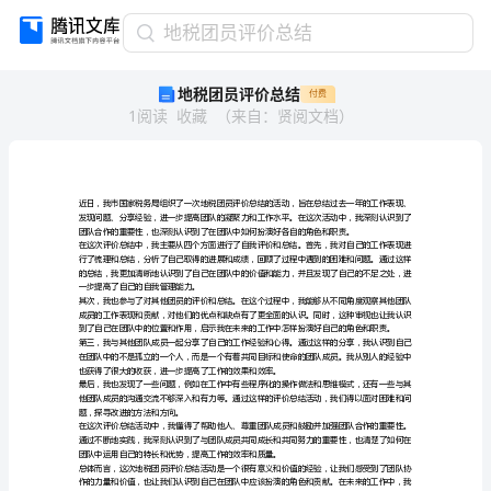
地
地税团员评价总结
税
地税团员评价总结
付费
团
1
阅读
收藏
（
来自
：
贤阅文档
）
员
评
价
总
结
近
日，