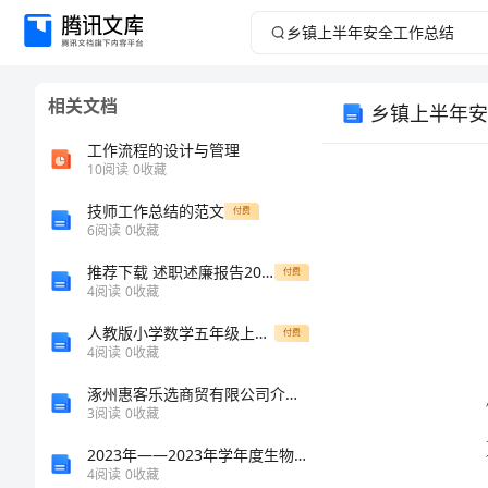
乡
镇
相关文档
乡镇上半年安
上
工作流程的设计与管理
半
10
阅读
0
收藏
技师工作总结的范文
年
付费
6
阅读
0
收藏
安
推荐下载 述职述廉报告2024 车辆管理员述职述廉报告
付费
4
阅读
0
收藏
全
人教版小学数学五年级上册6.2《三角形的面积》
付费
4
阅读
0
收藏
工
涿州惠客乐选商贸有限公司介绍企业发展分析报告
作
3
阅读
0
收藏
2023年——2023年学年度生物实验教学总结
总
4
阅读
0
收藏