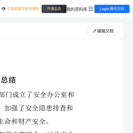
立享超值文库资源包
我的资料库
开通会员
Login 腾讯文档
编辑文档
在过去的半年中，乡镇各级政府和有关部门成立了安全办公室和
应急管理部门，制定了一系列安全工作计划，加强了安全隐患排查和
首先，各镇、村成立了安全协调小组，每周定期开会，讨论安全
问题，研究解决方案，做到了安全工作的全方位覆盖。同时，各镇、
村发布了安全提示，加大了宣传力度，让更多的民众了解危险因素和