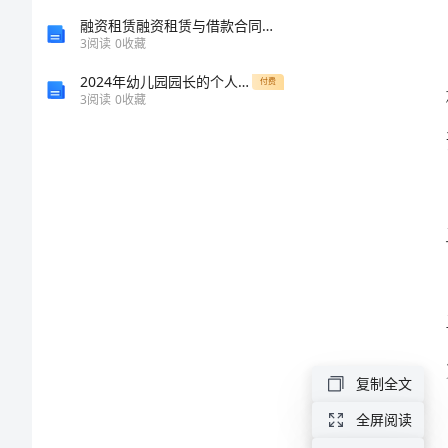
结
融资租赁融资租赁与借款合同之比较研究的应用
3
阅读
0
收藏
乡
2024年幼儿园园长的个人总结模板
付费
3
阅读
0
收藏
镇
上
半
年
安
全
工
作
复制全文
总
结
全屏阅读