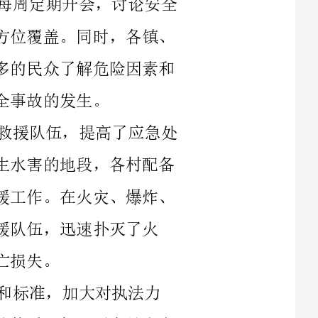
其次，各镇、村在重点地段建立了应急救援队伍，提高了应急处
置能力。针对山区、河流、低洼地区等易发生水害的地段，各村配备
了必要的救援设备和器材，及时开展抢险救援工作。在火灾、爆炸、
速扑灭了火
标准，加大对执法力
度，依法打击违法行为。逐步建立了市场监管体系，加强了食品安全
回顾过去的半年，我们看到了乡镇和村民自治组织在安全工作方
面所做出的卓越贡献。在新常态下，我们将进一步加强安全管理，优
化安全管理体系，加强安全培训，提高安全警惕性，创建和谐平安社